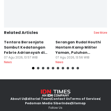
Related Articles
See More
Tentara Bersenjata
Serangan Rudal Houthi
F
Sambut Kedatangan
Hantam Kamp Militer
d
Febrie Adriansyah di
Yaman, Puluhan
R
Kejagung
07 Agu 2026, 13:57 WIB
Tentara Tewas
07 Agu 2026, 13:56 WIB
D
07
News
News
Ne
About Us
Editorial Team
Contact Us
Terms of Services
Pedoman Media Siber
Index
Sitemap
Follow Us