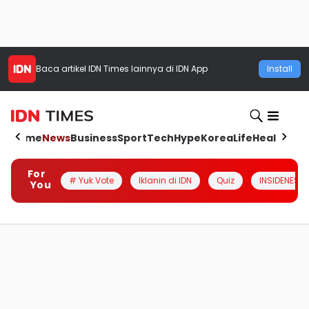
Baca artikel
IDN Times
lainnya di IDN App
Install
Home
News
Business
Sport
Tech
Hype
Korea
Life
Health
Aut
For
# Yuk Vote
Iklanin di IDN
Quiz
INSIDENESIA
You