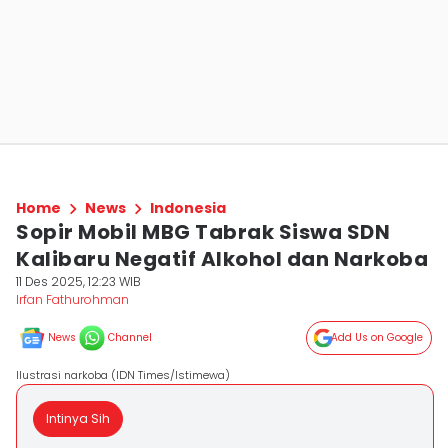
Home
News
Indonesia
Sopir Mobil MBG Tabrak Siswa SDN
Kalibaru Negatif Alkohol dan Narkoba
11 Des 2025, 12:23 WIB
Irfan Fathurohman
News
Channel
Add Us on Google
Ilustrasi narkoba (IDN Times/Istimewa)
Intinya Sih