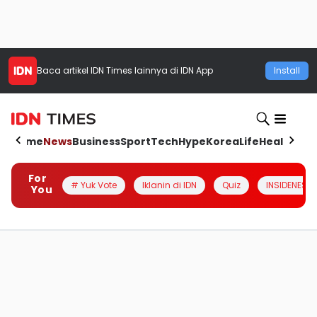
Baca artikel
IDN Times
lainnya di IDN App
Install
Home
News
Business
Sport
Tech
Hype
Korea
Life
Health
Aut
For
# Yuk Vote
Iklanin di IDN
Quiz
INSIDENESIA
You