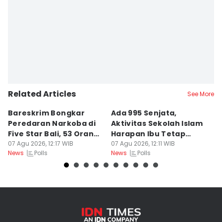
Editor
Delvia Y Oktaviani
Related Articles
See More
Bareskrim Bongkar
Ada 995 Senjata,
Y
Peredaran Narkoba di
Aktivitas Sekolah Islam
H
Five Star Bali, 53 Orang
Harapan Ibu Tetap
P
Ditangkap
07 Agu 2026, 12:17 WIB
Berjalan
07 Agu 2026, 12:11 WIB
M
07
Polls
Polls
News
News
Ne