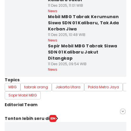
11 Des 2025, 11:01 WIB
News
Mobil MBG Tabrak Kerumunan
Siswa SDN 01 Kalibaru, Tak Ada
Korban Jiwa
11 Des 2025, 10:48 WIB
News
Sopir Mobil MBG Tabrak Siswa
SDN 01 Kalibaru Jakut
Ditangkap
11 Des 2025, 09:54 WIB
News
Topics
MBG
tabrak orang
Jakarta Utara
Polda Metro Jaya
te
Sopir Mobil MBG
Editorial Team
Editor
Tonton lebih seru di
Anata Siregar