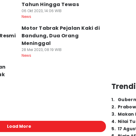
Tahun Hingga Tewas
06 Okt 2023, 14:06 WIB
News
Motor Tabrak Pejalan Kaki di
 Resmi
Bandung, Dua Orang
Meninggal
28 Mei 2023, 08:19 WIB
News
an
ak
Trendi
1
.
Gubern
2
.
Prabow
3
.
Makan B
4
.
Nilai T
Load More
5
.
17 Agus