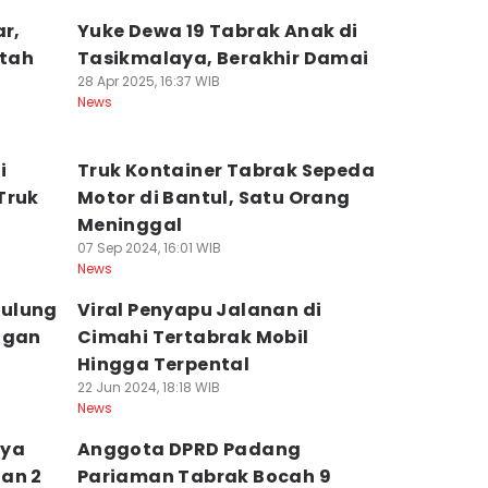
ar,
Yuke Dewa 19 Tabrak Anak di
atah
Tasikmalaya, Berakhir Damai
28 Apr 2025, 16:37 WIB
News
i
Truk Kontainer Tabrak Sepeda
Truk
Motor di Bantul, Satu Orang
Meninggal
07 Sep 2024, 16:01 WIB
News
mulung
Viral Penyapu Jalanan di
ngan
Cimahi Tertabrak Mobil
Hingga Terpental
22 Jun 2024, 18:18 WIB
News
aya
Anggota DPRD Padang
an 2
Pariaman Tabrak Bocah 9