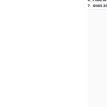
6
.
Piala A
7
.
GIIAS 2