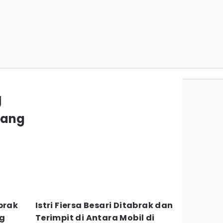
g
orang
brak
Istri Fiersa Besari Ditabrak dan
ng
Terimpit di Antara Mobil di