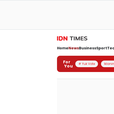
Home
News
Business
Sport
Te
For
# Yuk Vote
Iklanin
You