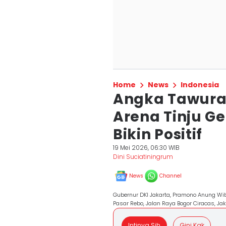
Home
News
Indonesia
Angka Tawura
Arena Tinju G
Bikin Positif
19 Mei 2026, 06:30 WIB
Dini Suciatiningrum
News
Channel
Gubernur DKI Jakarta, Pramono Anung Wib
Pasar Rebo, Jalan Raya Bogor Ciracas, Ja
Intinya Sih
Gini Kak