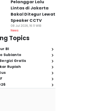
Pelanggar Lalu
Lintas di Jakarta
Bakal Ditegur Lewat
Speaker CCTV
08 Jul 2026, 16:11 WIB
News
ng Topics
ur BI
o Subianto
ergizi Gratis
ukar Rupiah
tus
FF
026