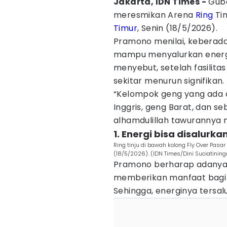
Jakarta, IDN Times -
Gube
meresmikan Arena
Ring
Tin
Timur
, Senin (18/5/2026).
Pramono menilai, keberadaan
mampu menyalurkan energi 
menyebut, setelah fasilita
sekitar menurun signifikan.
“Kelompok geng yang ada d
Inggris, geng Barat, dan s
alhamdulillah tawurannya 
1. Energi bisa disalurkan
Ring tinju di bawah kolong Fly Over Pasar
(18/5/2026). (IDN Times/Dini Suciatinin
Pramono berharap adanya fa
memberikan manfaat bagi 
Sehingga, energinya tersa