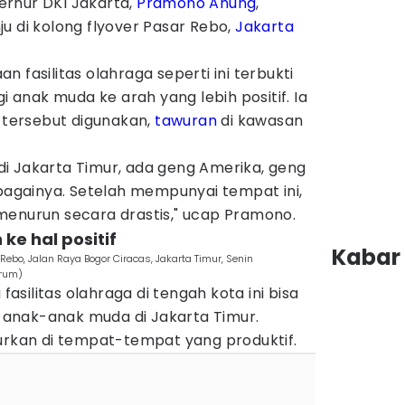
rnur DKI Jakarta,
Pramono Anung
,
ju di kolong flyover Pasar Rebo,
Jakarta
 fasilitas olahraga seperti ini terbukti
anak muda ke arah yang lebih positif. Ia
s tersebut digunakan,
tawuran
di kawasan
i Jakarta Timur, ada geng Amerika, geng
ebagainya. Setelah mempunyai tempat ini,
menurun secara drastis," ucap Pramono.
 ke hal positif
Kabar 
 Rebo, Jalan Raya Bogor Ciracas, Jakarta Timur, Senin
grum)
silitas olahraga di tengah kota ini bisa
anak-anak muda di Jakarta Timur.
lurkan di tempat-tempat yang produktif.