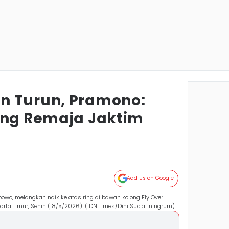
n Turun, Pramono:
eng Remaja Jaktim
Add Us on Google
owo, melangkah naik ke atas ring di bawah kolong Fly Over
karta Timur, Senin (18/5/2026). (IDN Times/Dini Suciatiningrum)