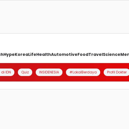
ch
Hype
Korea
Life
Health
Automotive
Food
Travel
Science
Me
 di IDN
Quiz
INSIDENESIA
#LokalBerdaya
Profil Dokter