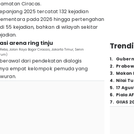
camatan Ciracas.
epanjang 2025 tercatat 132 kejadian
 Sementara pada 2026 hingga pertengahan
i 55 kejadian, bahkan di wilayah sekitar
ejadian.
asi arena ring tinju
Trendi
 Rebo, Jalan Raya Bogor Ciracas, Jakarta Timur, Senin
grum)
1
.
Gubern
berawal dari pendekatan dialogis
2
.
Prabow
itnya empat kelompok pemuda yang
3
.
Makan B
awuran.
4
.
Nilai T
5
.
17 Agus
6
.
Piala A
7
.
GIIAS 2