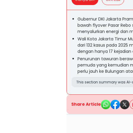
Gubernur DKI Jakarta Pra
bawah flyover Pasar Rebo 
menyalurkan energi dan m
Wali Kota Jakarta Timur M
dari 132 kasus pada 2025 
dengan hanya 17 kejadian d
Penurunan tawuran berawa
pemuda yang kemudian memi
perlu jauh ke Bulungan at
This section summary was AI-a
Share Article