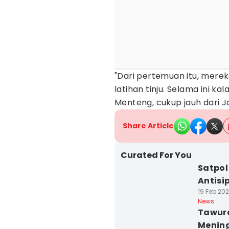
"Dari pertemuan itu, merek
latihan tinju. Selama ini k
Menteng, cukup jauh dari Ja
Share Article
Curated For You
Satpol
Antisi
19 Feb 202
News
Tawura
Mening