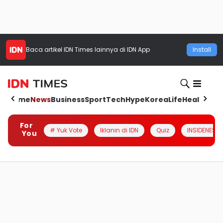
Baca artikel
IDN Times
lainnya di IDN App
Install
Home
News
Business
Sport
Tech
Hype
Korea
Life
Health
Aut
For
# Yuk Vote
Iklanin di IDN
Quiz
INSIDENESIA
You