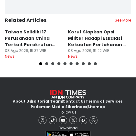
Related Articles
See More
Taiwan Selidiki 17
Korut Siapkan Opsi
U
Perusahaan China
Militer Hadapi Eskalasi
F
Terkait Perekrutan
Kekuatan Pertahanan
T
Kerja Ilegal
08 Agu 2026, 15:37 WIB
Jepang
08 Agu 2026, 15:22 WIB
08
News
News
Ne
About Us
Editorial Team
Contact Us
Terms of Services
Pedoman Media Siber
Index
Sitemap
Follow Us
Download