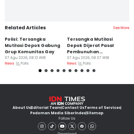
Related Articles
See More
Polisi: Tersangka
Tersangka Mutilasi
R
Mutilasi Depok Gabung
Depok Dijerat Pasal
K
Grup Komunitas Gay
Pembunuhan
T
07 Agu 2026, 08:12 WIB
Berencana
07 Agu 2026, 08:07 WIB
07
Polls
Polls
News
News
Ne
About Us
Editorial Team
Contact Us
Terms of Services
Pedoman Media Siber
Index
Sitemap
Follow Us
Download