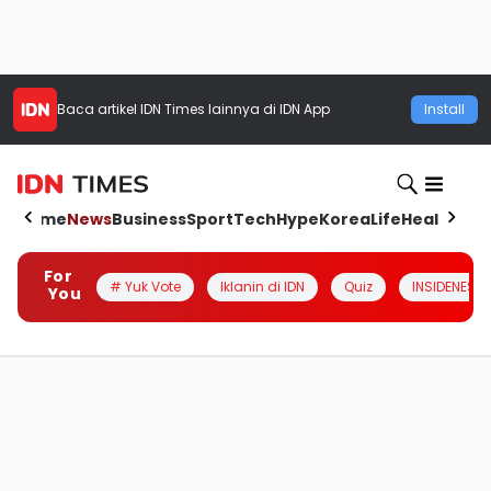
Baca artikel
IDN Times
lainnya di IDN App
Install
Home
News
Business
Sport
Tech
Hype
Korea
Life
Health
Aut
For
# Yuk Vote
Iklanin di IDN
Quiz
INSIDENESIA
You