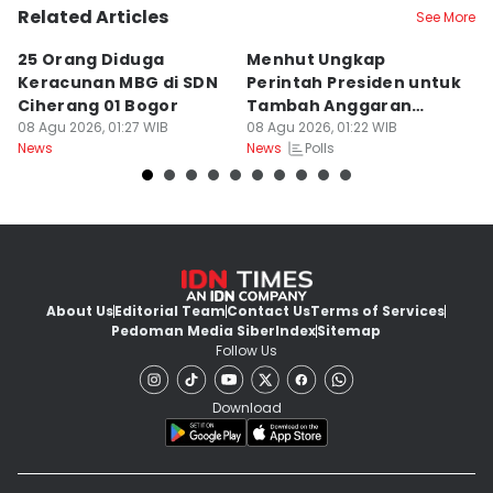
Related Articles
See More
25 Orang Diduga
Menhut Ungkap
Mi
Keracunan MBG di SDN
Perintah Presiden untuk
S
Ciherang 01 Bogor
Tambah Anggaran
B
08 Agu 2026, 01:27 WIB
Pencegahan Karhutla
08 Agu 2026, 01:22 WIB
08
Polls
News
News
Ne
About Us
Editorial Team
Contact Us
Terms of Services
Pedoman Media Siber
Index
Sitemap
Follow Us
Download