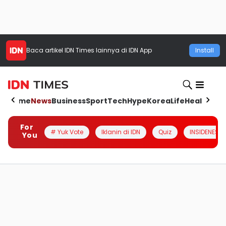
Baca artikel
IDN Times
lainnya di IDN App
Install
Home
News
Business
Sport
Tech
Hype
Korea
Life
Health
Aut
For
# Yuk Vote
Iklanin di IDN
Quiz
INSIDENESIA
You