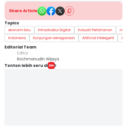
Share Article
Topics
ekonomi biru
Infrastruktur Digital
Industri Pertahanan
nar
Indonesia
Kunjungan kenegaraan
Artificial Intelegent
AI
Editorial Team
Editor
Rochmanudin Wijaya
Tonton lebih seru di