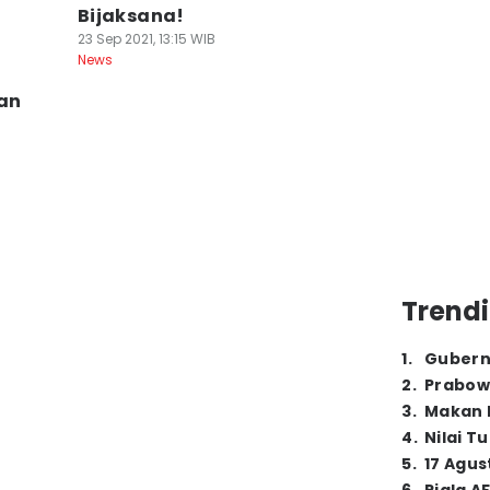
Bijaksana!
23 Sep 2021, 13:15 WIB
News
an
Trendi
1
.
Gubern
2
.
Prabow
3
.
Makan B
4
.
Nilai T
5
.
17 Agus