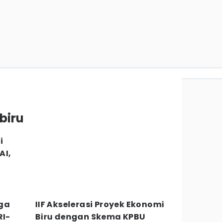
biru
i
AI,
ga
IIF Akselerasi Proyek Ekonomi
RI-
Biru dengan Skema KPBU