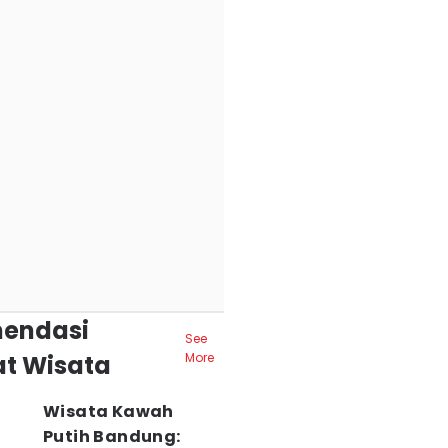
endasi
See
t Wisata
More
Wisata Kawah
Putih Bandung: