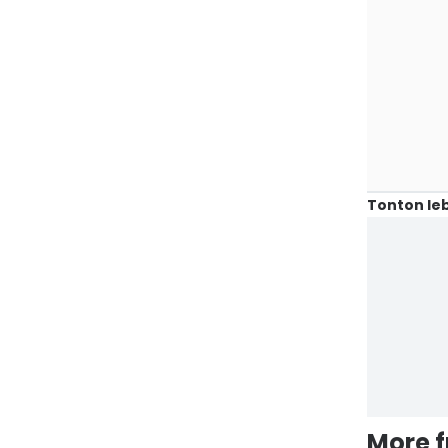
Tonton leb
More 