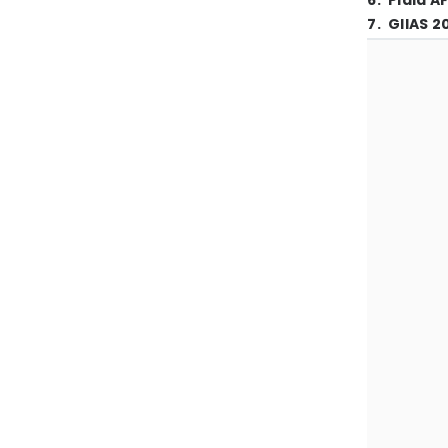
6
.
Piala A
7
.
GIIAS 2