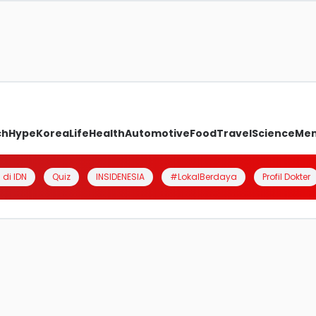
ch
Hype
Korea
Life
Health
Automotive
Food
Travel
Science
Me
 di IDN
Quiz
INSIDENESIA
#LokalBerdaya
Profil Dokter