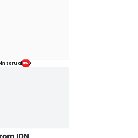
ih seru di
from IDN