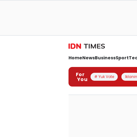
Home
News
Business
Sport
Te
For
# Yuk Vote
Iklanin
You