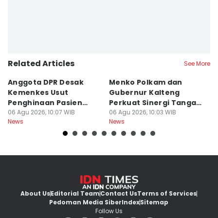
Related Articles
See More
Anggota DPR Desak
Menko Polkam dan
T
Kemenkes Usut
Gubernur Kalteng
Wa
Penghinaan Pasien
Perkuat Sinergi Tangani
P
BPJS, Sanksi Menanti
06 Agu 2026, 10:07 WIB
Karhutla
06 Agu 2026, 10:03 WIB
06
News
News
Ne
About Us
Editorial Team
Contact Us
Terms of Services
Pedoman Media Siber
Index
Sitemap
Follow Us