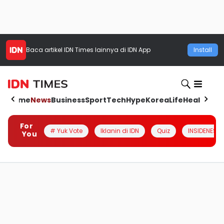
Baca artikel
IDN Times
lainnya di IDN App
Install
Home
News
Business
Sport
Tech
Hype
Korea
Life
Health
Aut
For
# Yuk Vote
Iklanin di IDN
Quiz
INSIDENESIA
You