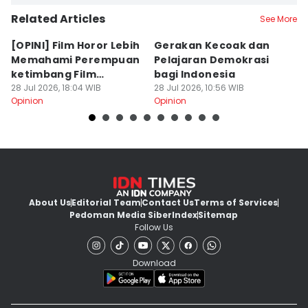
Related Articles
See More
[OPINI] Film Horor Lebih
Gerakan Kecoak dan
[
Memahami Perempuan
Pelajaran Demokrasi
M
ketimbang Film
bagi Indonesia
P
Romantis
28 Jul 2026, 18:04 WIB
28 Jul 2026, 10:56 WIB
W
19
Opinion
Opinion
Op
About Us
Editorial Team
Contact Us
Terms of Services
Pedoman Media Siber
Index
Sitemap
Follow Us
Download