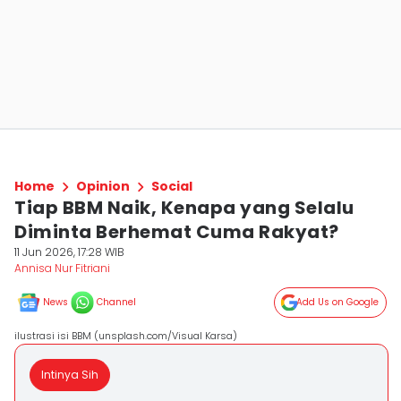
Home
Opinion
Social
Tiap BBM Naik, Kenapa yang Selalu
Diminta Berhemat Cuma Rakyat?
11 Jun 2026, 17:28 WIB
Annisa Nur Fitriani
News
Channel
Add Us on Google
ilustrasi isi BBM (unsplash.com/Visual Karsa)
Intinya Sih