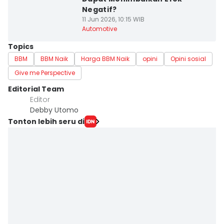
Negatif?
11 Jun 2026, 10:15 WIB
Automotive
Topics
BBM
BBM Naik
Harga BBM Naik
opini
Opini sosial
Give me Perspective
Editorial Team
Editor
Debby Utomo
Tonton lebih seru di