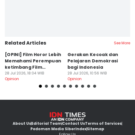
Related Articles
See More
[OPINI] Film Horor Lebih
Gerakan Kecoak dan
[
Memahami Perempuan
Pelajaran Demokrasi
M
ketimbang Film
bagi Indonesia
P
Romantis
28 Jul 2026, 18:04 WIB
28 Jul 2026, 10:56 WIB
W
19
Opinion
Opinion
Op
About Us
Editorial Team
Contact Us
Terms of Services
Pedoman Media Siber
Index
Sitemap
Follow Us