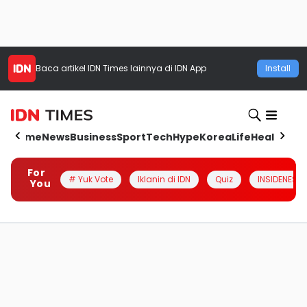
Baca artikel
IDN Times
lainnya di IDN App
Install
Home
News
Business
Sport
Tech
Hype
Korea
Life
Health
Aut
For
# Yuk Vote
Iklanin di IDN
Quiz
INSIDENESIA
You