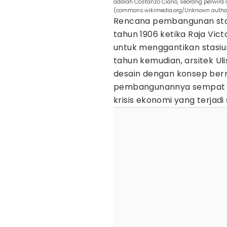
adalah Costanzo Ciano, seorang perwira an
(commons.wikimedia.org/Unknown author/L'i
Rencana pembangunan stasi
tahun 1906 ketika Raja Vi
untuk menggantikan stasiu
tahun kemudian, arsitek U
desain dengan konsep be
pembangunannya sempat te
krisis ekonomi yang terjadi