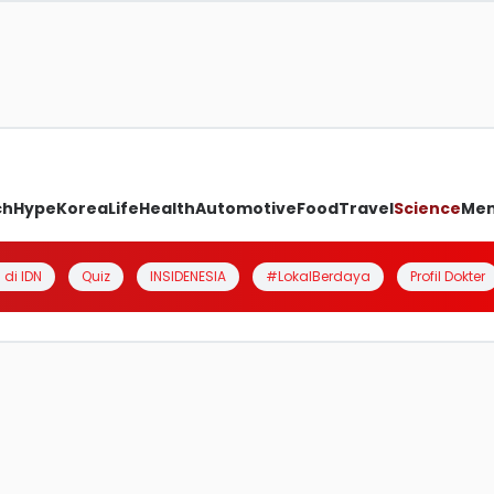
ch
Hype
Korea
Life
Health
Automotive
Food
Travel
Science
Me
 di IDN
Quiz
INSIDENESIA
#LokalBerdaya
Profil Dokter