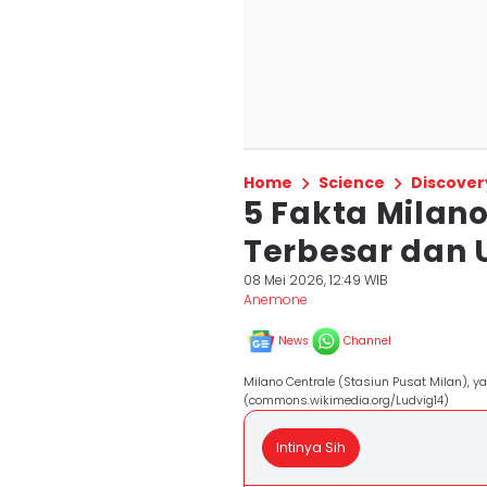
Home
Science
Discover
5 Fakta Milano
Terbesar dan 
08 Mei 2026, 12:49 WIB
Anemone
News
Channel
Milano Centrale (Stasiun Pusat Milan), yang
(commons.wikimedia.org/Ludvig14)
Intinya Sih