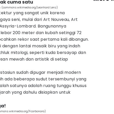
gak cuma satu
ale. (commons.wikimedia.org/Leonhard Lenz)
tektur yang sangat unik karena
ya seni, mulai dari Art Nouveau, Art
 Assyria-Lombard. Bangunannya
lebar 200 meter dan kubah setinggi 72
ahkan rekor saat pertama kali dibangun.
i dengan lantai mosaik biru yang indah
hluk mitologi, seperti kuda bersayap dan
san mewah dan artistik di setiap
 stasiun sudah dipugar menjadi modern
ih ada beberapa sudut tersembunyi yang
Salah satunya adalah ruang tunggu khusus
jarah yang dahulu disiapkan untuk
ga!
mmons.wikimedia.org/Fcarbonara)