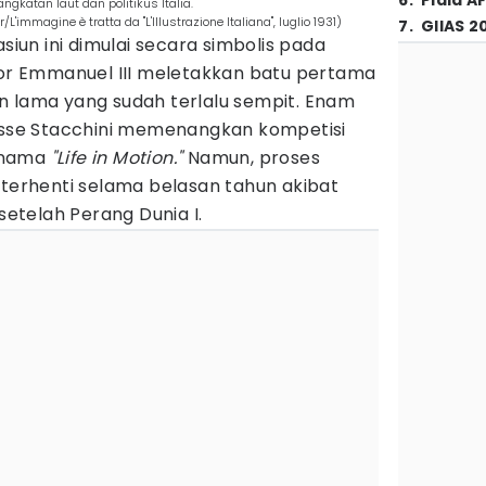
6
.
Piala A
gkatan laut dan politikus Italia.
mmagine è tratta da "L'Illustrazione Italiana", luglio 1931)
7
.
GIIAS 2
un ini dimulai secara simbolis pada
ctor Emmanuel III meletakkan batu pertama
n lama yang sudah terlalu sempit. Enam
lisse Stacchini memenangkan kompetisi
rnama
"Life in Motion."
Namun, proses
rhenti selama belasan tahun akibat
 setelah Perang Dunia I.