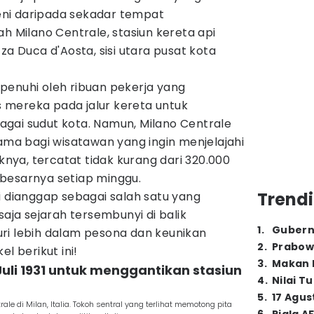
ni daripada sekadar tempat
ah Milano Centrale, stasiun kereta api
za Duca d'Aosta, sisi utara pusat kota
 dipenuhi oleh ribuan pekerja yang
mereka pada jalur kereta untuk
gai sudut kota. Namun, Milano Centrale
tama bagi wisatawan yang ingin menjelajahi
uknya, tercatat tidak kurang dari 320.000
besarnya setiap minggu.
Trendi
i dianggap sebagai salah satu yang
saja sejarah tersembunyi di balik
1
.
Gubern
ri lebih dalam pesona dan keunikan
2
.
Prabow
l berikut ini!
3
.
Makan B
Juli 1931 untuk menggantikan stasiun
4
.
Nilai T
5
.
17 Agus
ale di Milan, Italia. Tokoh sentral yang terlihat memotong pita