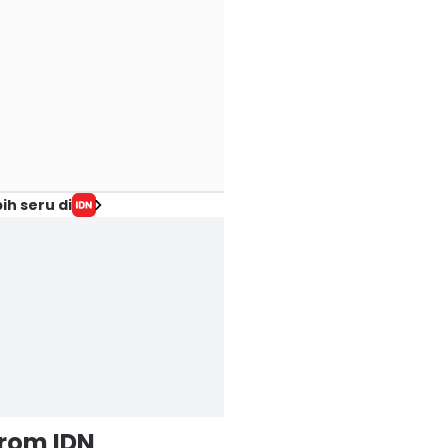
ih seru di
from IDN