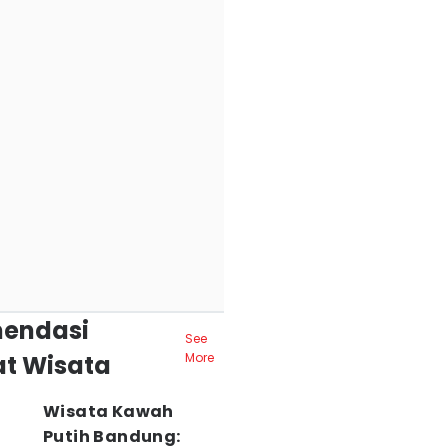
endasi
See
t Wisata
More
Wisata Kawah
Putih Bandung: