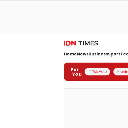
Home
News
Business
Sport
Te
For
# Yuk Vote
Iklanin
You