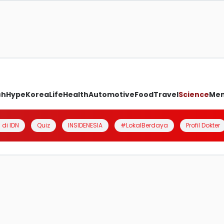
ch
Hype
Korea
Life
Health
Automotive
Food
Travel
Science
Me
 di IDN
Quiz
INSIDENESIA
#LokalBerdaya
Profil Dokter