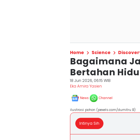
Home
Science
Discover
Bagaimana J
Bertahan Hid
18 Jun 2026, 06:15 WIB
Eka Amira Yasien
News
Channel
ilustrasi pohon (pexels.com/dumitru B)
Intinya Sih