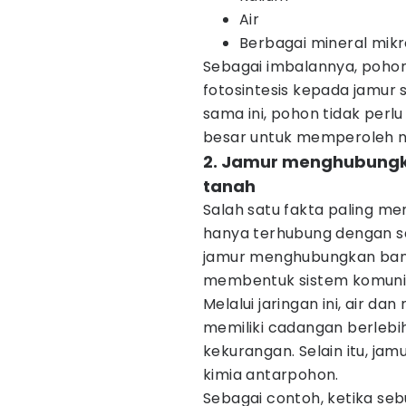
Air
Berbagai mineral mik
Sebagai imbalannya, pohon
fotosintesis kepada jamur 
sama ini, pohon tidak per
besar untuk memperoleh nu
2. Jamur menghubungk
tanah
Salah satu fakta paling me
hanya terhubung dengan sa
jamur menghubungkan bany
membentuk sistem komunik
Melalui jaringan ini, air da
memiliki cadangan berleb
kekurangan. Selain itu, j
kimia antarpohon.
Sebagai contoh, ketika se