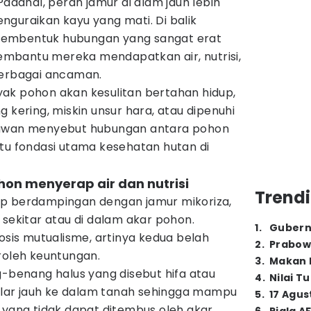
 Padahal, peran jamur di alam jauh lebih
guraikan kayu yang mati. Di balik
membentuk hubungan yang sangat erat
mbantu mereka mendapatkan air, nutrisi,
berbagai ancaman.
ak pohon akan kesulitan bertahan hidup,
 kering, miskin unsur hara, atau dipenuhi
muwan menyebut hubungan antara pohon
tu fondasi utama kesehatan hutan di
on menyerap air dan nutrisi
Trendi
up berdampingan dengan jamur mikoriza,
 sekitar atau di dalam akar pohon.
1
.
Gubern
iosis mutualisme, artinya kedua belah
2
.
Prabow
leh keuntungan.
3
.
Makan B
enang halus yang disebut hifa atau
4
.
Nilai T
jalar jauh ke dalam tanah sehingga mampu
5
.
17 Agus
 yang tidak dapat ditembus oleh akar