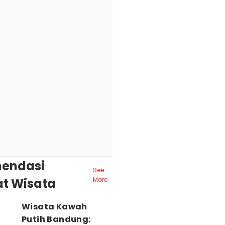
endasi
See
t Wisata
More
Wisata Kawah
Putih Bandung: