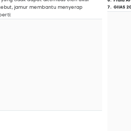
6
.
Piala A
ersebut, jamur membantu menyerap
7
.
GIIAS 2
erti: