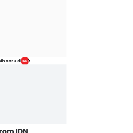
ih seru di
from IDN