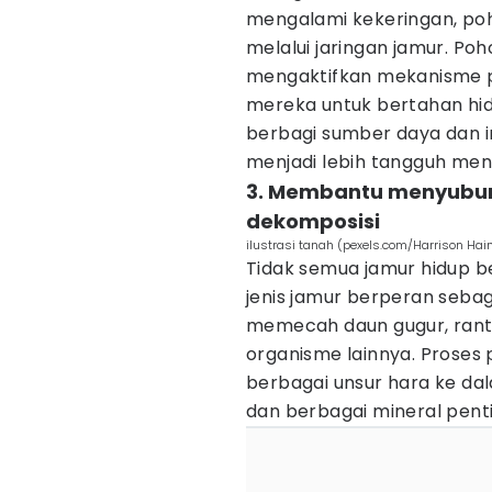
mengalami kekeringan, poh
melalui jaringan jamur. Po
mengaktifkan mekanisme p
mereka untuk bertahan hi
berbagi sumber daya dan i
menjadi lebih tangguh men
3. Membantu menyubur
dekomposisi
ilustrasi tanah (pexels.com/Harrison Hai
Tidak semua jamur hidup 
jenis jamur berperan sebag
memecah daun gugur, ranti
organisme lainnya. Proses
berbagai unsur hara ke dala
dan berbagai mineral penti