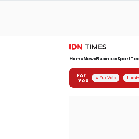
Home
News
Business
Sport
Te
For
# Yuk Vote
Iklanin
You