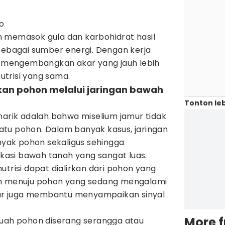
ro
 memasok gula dan karbohidrat hasil
sebagai sumber energi. Dengan kerja
lu mengembangkan akar yang jauh lebih
trisi yang sama.
an pohon melalui jaringan bawah
Tonton leb
narik adalah bahwa miselium jamur tidak
tu pohon. Dalam banyak kasus, jaringan
ak pohon sekaligus sehingga
asi bawah tanah yang sangat luas.
n nutrisi dapat dialirkan dari pohon yang
ih menuju pohon yang sedang mengalami
amur juga membantu menyampaikan sinyal
More 
buah pohon diserang serangga atau