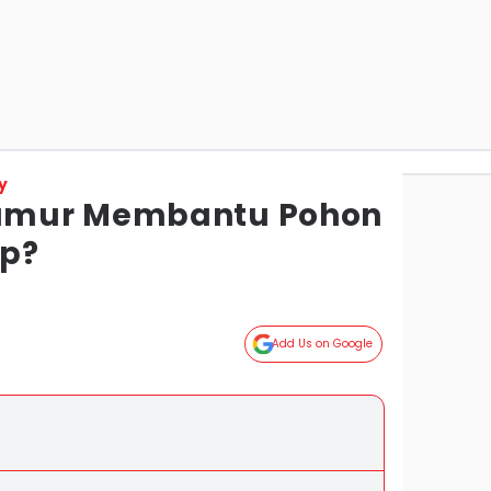
y
amur Membantu Pohon
up?
Add Us on Google