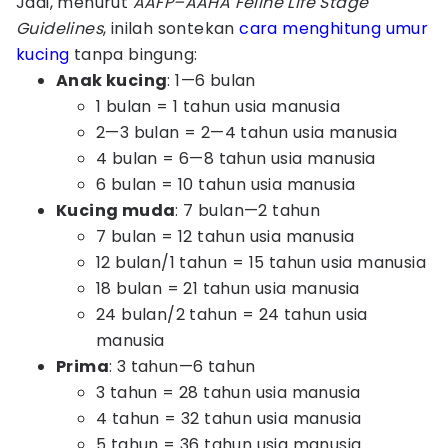
Jadi, menurut
AAFP–AAHA Feline Life Stage
Guidelines
, inilah sontekan
cara menghitung umur
kucing
tanpa bingung:
Anak kucing
: 1—6 bulan
1 bulan = 1 tahun usia manusia
2—3 bulan = 2—4 tahun usia manusia
4 bulan = 6—8 tahun usia manusia
6 bulan = 10 tahun usia manusia
Kucing muda
: 7 bulan—2 tahun
7 bulan = 12 tahun usia manusia
12 bulan/1 tahun = 15 tahun usia manusia
18 bulan = 21 tahun usia manusia
24 bulan/2 tahun = 24 tahun usia
manusia
Prima
: 3 tahun—6 tahun
3 tahun = 28 tahun usia manusia
4 tahun = 32 tahun usia manusia
5 tahun = 36 tahun usia manusia