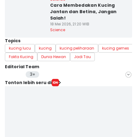
Cara Membedakan Kucing
Jantan dan Betina, Jangan
Salah!
18 Mei 2026, 21:20 WIB
Science
Topics
kucing lucu
kucing
kucing peliharaan
kucing gemes
Fakta Kucing
Dunia Hewan
Jadi Tau
Editorial Team
3+
Editor
Tonton lebih seru di
Bayu D. Wicaksono
Editor
Aria Hamzah
Editor
Erick Akbar
Editor