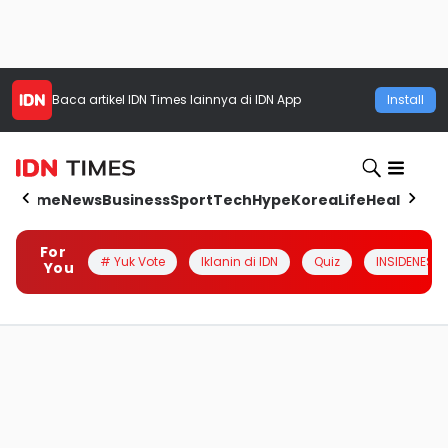
Baca artikel
IDN Times
lainnya di IDN App
Install
Home
News
Business
Sport
Tech
Hype
Korea
Life
Health
Aut
For
# Yuk Vote
Iklanin di IDN
Quiz
INSIDENESIA
You