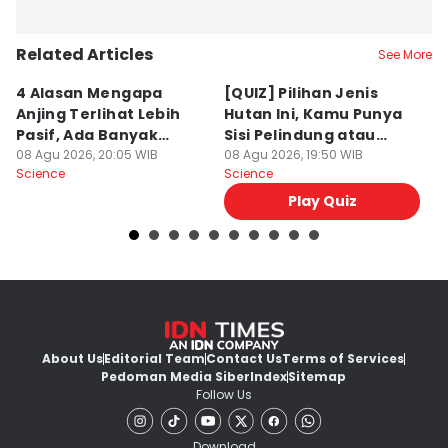
Achmad Fatkhur Rozi
Related Articles
Editor
See More
Alfonsus Adi Putra
4 Alasan Mengapa
[QUIZ] Pilihan Jenis
7 
Anjing Terlihat Lebih
Hutan Ini, Kamu Punya
p
Pasif, Ada Banyak
Sisi Pelindung atau
T
Faktor!
08 Agu 2026, 20:05 WIB
Penghancur?
08 Agu 2026, 19:50 WIB
N
08
Science
Science
Sc
Play Quiz
About Us
Editorial Team
Contact Us
Terms of Services
Pedoman Media Siber
Index
Sitemap
Follow Us
Download