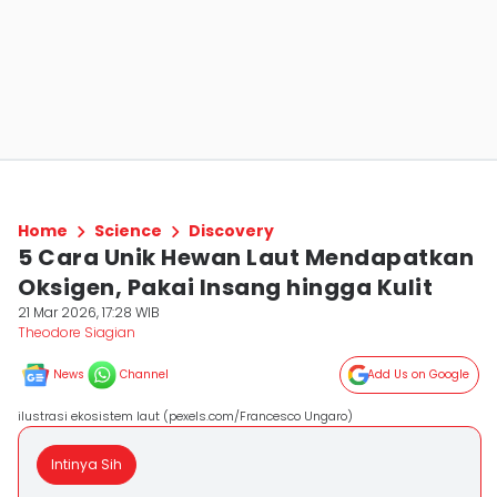
Home
Science
Discovery
5 Cara Unik Hewan Laut Mendapatkan
Oksigen, Pakai Insang hingga Kulit
21 Mar 2026, 17:28 WIB
Theodore Siagian
News
Channel
Add Us on Google
ilustrasi ekosistem laut (pexels.com/Francesco Ungaro)
Intinya Sih