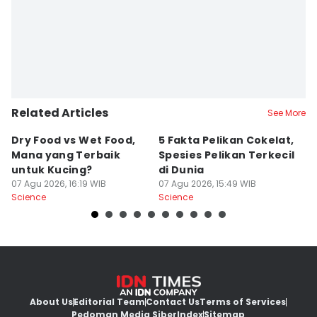
Related Articles
See More
Dry Food vs Wet Food,
5 Fakta Pelikan Cokelat,
5 
Mana yang Terbaik
Spesies Pelikan Terkecil
K
untuk Kucing?
di Dunia
M
07 Agu 2026, 16:19 WIB
07 Agu 2026, 15:49 WIB
07
Science
Science
Sc
About Us
Editorial Team
Contact Us
Terms of Services
Pedoman Media Siber
Index
Sitemap