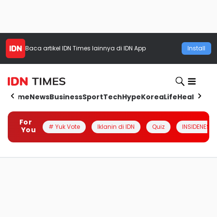
Baca artikel
IDN Times
lainnya di IDN App
Install
Home
News
Business
Sport
Tech
Hype
Korea
Life
Health
Aut
For
# Yuk Vote
Iklanin di IDN
Quiz
INSIDENESIA
You