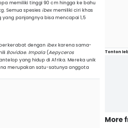
opa memiliki tinggi 90 cm hingga ke bahu
kg. Semua spesies
ibex
memiliki ciri khas
 yang panjangnya bisa mencapai 1,5
h berkerabat dengan
ibex
karena sama-
Tonton leb
ili
Bovidae
.
Impala
(
Aepyceros
 antelop yang hidup di Afrika. Mereka unik
rena merupakan satu-satunya anggota
More 