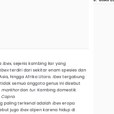
6
.
GIIAS 2
da
ibex
, sejenis kambing liar yang
Ibex
terdiri dari sekitar enam spesies dan
sia, hingga Afrika Utara.
Ibex
tergabung
i tidak semua anggota genus ini disebut
t
markhor
dan
tur
. Kambing domestik
s
Capra
.
g paling terkenal adalah
ibex
eropa
sebut juga
ibex
alpen karena hidup di