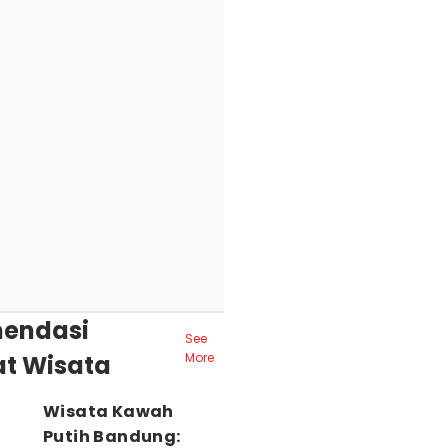
endasi
See
t Wisata
More
Wisata Kawah
Putih Bandung: