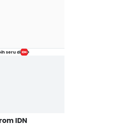
ih seru di
from IDN