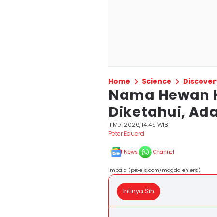
Home
Science
Discover
Nama Hewan H
Diketahui, Ada
11 Mei 2026, 14:45 WIB
Peter Eduard
News
Channel
impala (pexels.com/magda ehlers)
Intinya Sih