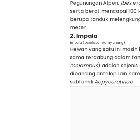
Pegunungan Alpen.
Ibex
er
serta berat mencapai 100 
berupa tanduk melengkung
meter
2. Impala
impala (pexels.com/amy chung)
Hewan yang satu ini masi
sama tergabung dalam fam
melampus
) adalah sejenis
dibanding antelop lain ka
subfamili
Aepycerotinae
.