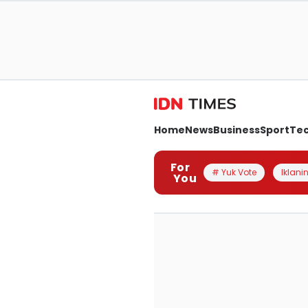
Home
News
Business
Sport
Te
For
# Yuk Vote
Iklanin
You