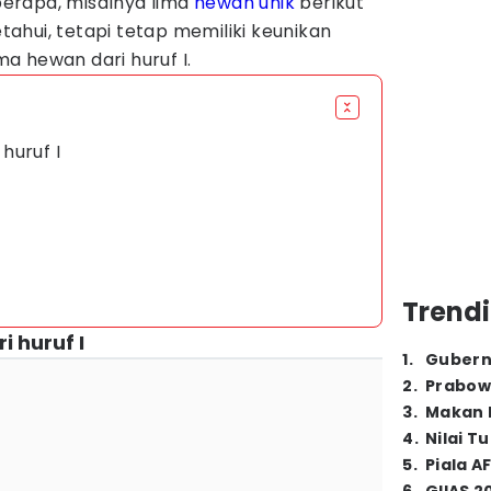
erapa, misalnya lima
hewan unik
berikut
etahui, tetapi tetap memiliki keunikan
ama hewan dari huruf I.
huruf I
Trendi
 huruf I
1
.
Gubern
2
.
Prabow
3
.
Makan B
4
.
Nilai T
5
.
Piala A