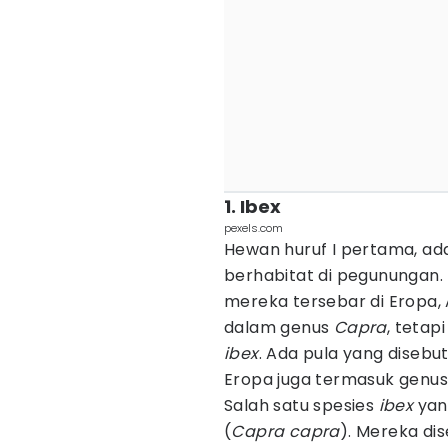
1. Ibex
pexels.com
Hewan huruf I pertama, a
berhabitat di pegunungan.
mereka tersebar di Eropa, A
dalam genus
Capra
, tetap
ibex
. Ada pula yang disebu
Eropa juga termasuk genu
Salah satu spesies
ibex
yan
(
Capra capra
). Mereka di