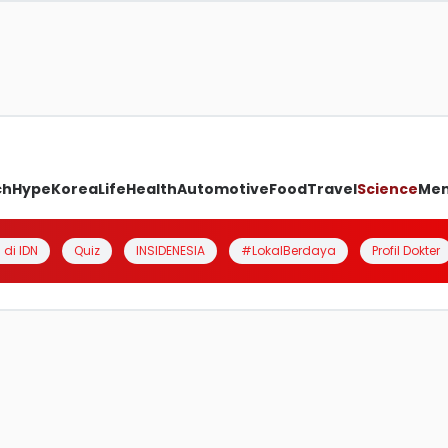
ch
Hype
Korea
Life
Health
Automotive
Food
Travel
Science
Me
 di IDN
Quiz
INSIDENESIA
#LokalBerdaya
Profil Dokter