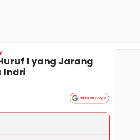
y
uruf I yang Jarang
 Indri
Add Us on Google