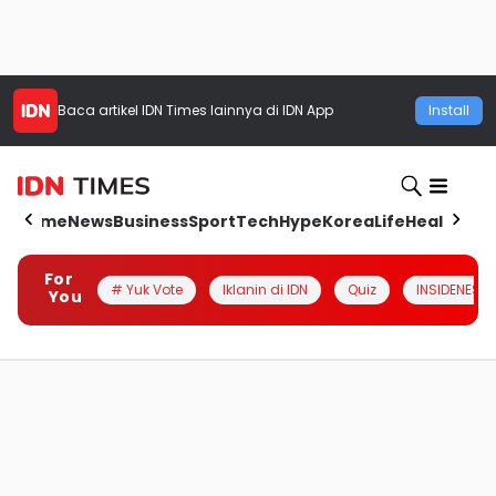
Baca artikel
IDN Times
lainnya di IDN App
Install
Home
News
Business
Sport
Tech
Hype
Korea
Life
Health
Aut
For
# Yuk Vote
Iklanin di IDN
Quiz
INSIDENESIA
You