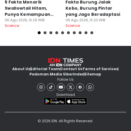
5 Fakta Menarik
Fakta Burung Jalak
5 
Swallowtail Hitam,
Kebo, Burung Pintar
I
Punya Kemampuan
yang Jago Beradaptasi
J
Mimikri
06 Agu 2026, 13:29 WIB
06 Agu 2026, 13:20 WIB
M
06
Science
Science
Sc
About Us
Editorial Team
Contact Us
Terms of Services
Pedoman Media Siber
Index
Sitemap
Follow Us
Download
© 2026 IDN. All Rights Reserved.