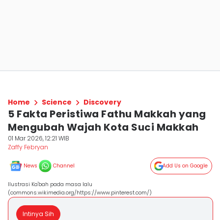
Home
Science
Discovery
5 Fakta Peristiwa Fathu Makkah yang
Mengubah Wajah Kota Suci Makkah
01 Mar 2026, 12:21 WIB
Zaffy Febryan
News
Channel
Add Us on Google
Ilustrasi Ka'bah pada masa lalu
(commons.wikimedia.org/https://www.pinterest.com/)
Intinya Sih