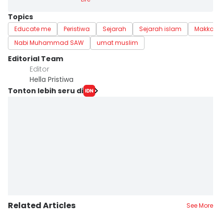
Topics
Educate me
Peristiwa
Sejarah
Sejarah islam
Makkah
Nabi Muhammad SAW
umat muslim
Editorial Team
Editor
Hella Pristiwa
Tonton lebih seru di
Related Articles
See More