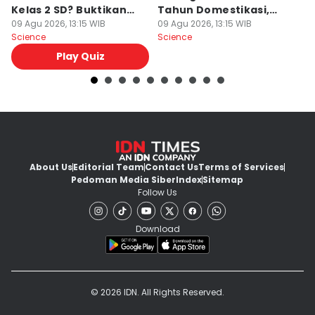
Kelas 2 SD? Buktikan
Tahun Domestikasi,
y
Lewat Kuis Ini
09 Agu 2026, 13:15 WIB
Unik!
09 Agu 2026, 13:15 WIB
A
09
Science
Science
Sc
Play Quiz
About Us
Editorial Team
Contact Us
Terms of Services
Pedoman Media Siber
Index
Sitemap
Follow Us
Download
© 2026 IDN. All Rights Reserved.