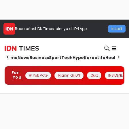
Baca artikel
IDN Times
lainnya di IDN App
Install
Home
News
Business
Sport
Tech
Hype
Korea
Life
Health
Aut
For
# Yuk Vote
Iklanin di IDN
Quiz
INSIDENESIA
You