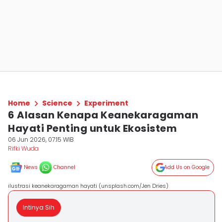
Home
Science
Experiment
6 Alasan Kenapa Keanekaragaman
Hayati Penting untuk Ekosistem
06 Jun 2026, 07:15 WIB
Rifki Wuda
News
Channel
Add Us on Google
ilustrasi keanekaragaman hayati (unsplash.com/Jen Dries)
Intinya Sih