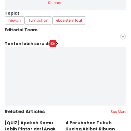
Science
Topics
hewan
Tumbuhan
ekosistem laut
Editorial Team
Editor
Tonton lebih seru di
Achmad Fatkhur Rozi
Editor
Rifki Wuda
Related Articles
See More
[QUIZ] Apakah Kamu
4 Perubahan Tubuh
5
Lebih Pintar dari Anak
Kucing Akibat Ribuan
L