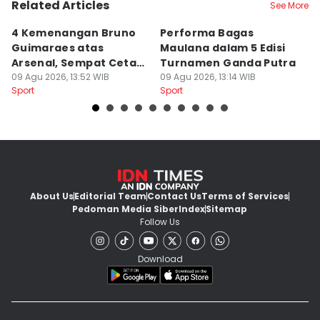
Related Articles
See More
4 Kemenangan Bruno
Performa Bagas
H
Guimaraes atas
Maulana dalam 5 Edisi
S
Arsenal, Sempat Cetak 1
Turnamen Ganda Putra
P
Gol
09 Agu 2026, 13:52 WIB
09 Agu 2026, 13:14 WIB
1
09
Sport
Sport
Sp
About Us
Editorial Team
Contact Us
Terms of Services
Pedoman Media Siber
Index
Sitemap
Follow Us
Download