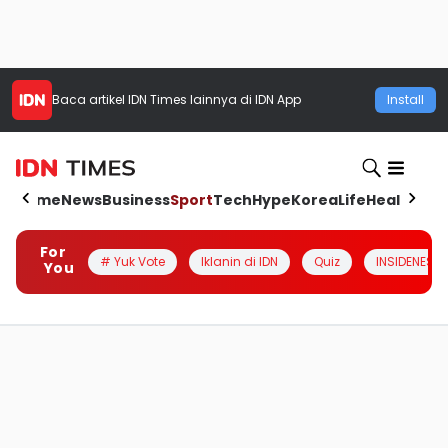
Baca artikel
IDN Times
lainnya di IDN App
Install
Home
News
Business
Sport
Tech
Hype
Korea
Life
Health
Aut
For
# Yuk Vote
Iklanin di IDN
Quiz
INSIDENESIA
You