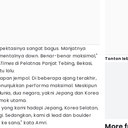
spektasinya sangat bagus. Manjatnya
mentalnya down. Benar-benar maksimal,"
Tonton leb
 Times
di Pelatnas Panjat Tebing, Bekasi,
u lalu.
apan jempol. Di beberapa ajang terakhir,
nunjukkan performa maksimal. Meskipun
 dunia, dua negara, yakni Jepang dan Korea
omok utama.
ga yang kami hadapi Jepang, Korea Selatan,
gi. Sedangkan, kami di lead dan boulder
 ke sana," kata Amri.
More 