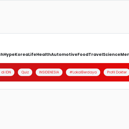
ch
Hype
Korea
Life
Health
Automotive
Food
Travel
Science
Me
 di IDN
Quiz
INSIDENESIA
#LokalBerdaya
Profil Dokter