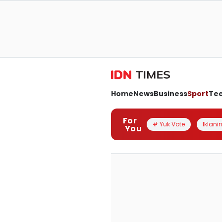
Home
News
Business
Sport
Te
For
# Yuk Vote
Iklanin
You