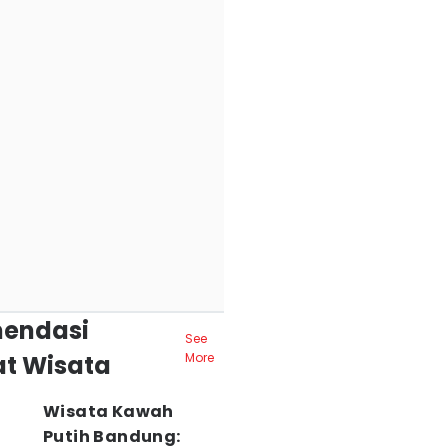
endasi
See
t Wisata
More
Wisata Kawah
Putih Bandung: