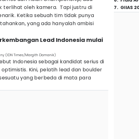
6
.
Piala A
 terlihat oleh kamera. Tapi justru di
7
.
GIIAS 2
menarik. Ketika sebuah tim tidak punya
rtahankan, yang ada hanyalah ambisi
erkembangan Lead Indonesia mulai
Tsany (IDN Times/Margith Damanik)
but Indonesia sebagai kandidat serius di
optimistis. Kini, pelatih lead dan boulder
t sesuatu yang berbeda di mata para