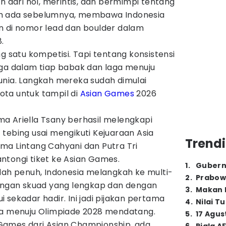
ari nol, merintis, dan bermimpi tentang
h ada sebelumnya, membawa Indonesia
n di nomor lead dan boulder dalam
.
g satu kompetisi. Tapi tentang konsistensi
aga dalam tiap babak dan laga menuju
unia. Langkah mereka sudah dimulai
ta untuk tampil di
Asian Games
2026
a Ariella Tsany berhasil melengkapi
tebing usai mengikuti Kejuaraan Asia
Trendi
ma Lintang Cahyani dan Putra Tri
ntongi tiket ke Asian Games.
1
.
Gubern
dah penuh, Indonesia melangkah ke multi-
2
.
Prabow
dengan skuad yang lengkap dan dengan
3
.
Makan B
 sekadar hadir. Ini jadi pijakan pertama
4
.
Nilai T
ya menuju Olimpiade 2028 mendatang.
5
.
17 Agus
n Games dari Asian Championship, ada