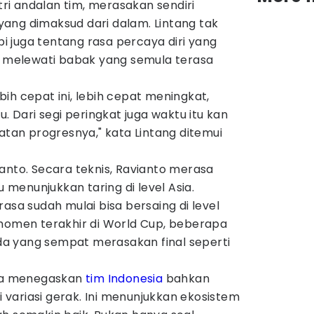
utri andalan tim, merasakan sendiri
ang dimaksud dari dalam. Lintang tak
api juga tentang rasa percaya diri yang
il melewati babak yang semula terasa
ih cepat ini, lebih cepat meningkat,
u. Dari segi peringkat juga waktu itu kan
hatan progresnya," kata Lintang ditemui
anto. Secara teknis, Ravianto merasa
menunjukkan taring di level Asia.
asa sudah mulai bisa bersaing di level
 momen terakhir di World Cup, beberapa
a yang sempat merasakan final seperti
uga menegaskan
tim Indonesia
bahkan
si variasi gerak. Ini menunjukkan ekosistem