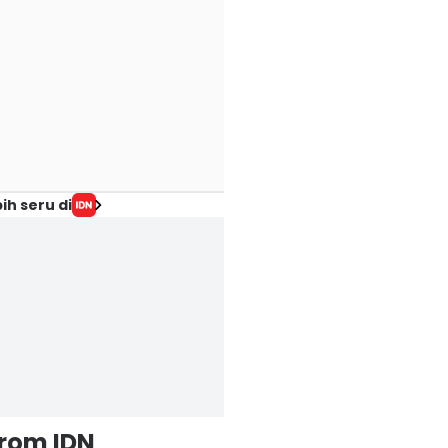
ih seru di
from IDN