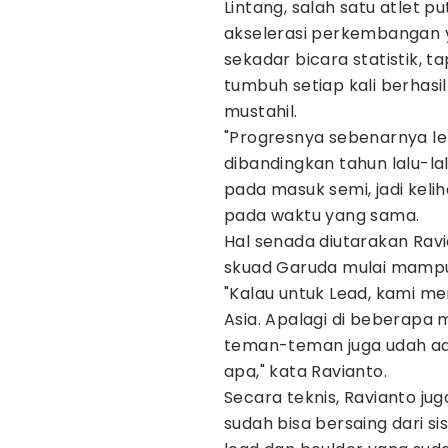
Lintang, salah satu atlet p
akselerasi perkembangan y
sekadar bicara statistik, t
tumbuh setiap kali berhas
mustahil.
"Progresnya sebenarnya leb
dibandingkan tahun lalu-lal
pada masuk semi, jadi keli
pada waktu yang sama.
Hal senada diutarakan Ravi
skuad Garuda mulai mampu 
"Kalau untuk Lead, kami mer
Asia. Apalagi di beberapa
teman-teman juga udah ad
apa," kata Ravianto.
Secara teknis, Ravianto j
sudah bisa bersaing dari si