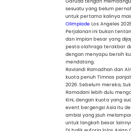
Garuda tengah membangun d
sesuatu yang belum perna
untuk pertama kalinya mai
Olimpiade
Los Angeles 2028
Perjalanan ini bukan tentan
dan impian besar yang dij
pesta olahraga terakbar d
dengan menyapu bersih kuo
mendatang.
Raviandi Ramadhan dan Alm
kuota penuh Timnas panjat 
2026. Sebelum mereka, Suk
Ramadani lebih dulu menga
Kini, dengan kuota yang su
event bergengsi Asia itu 
ambisi yang jauh melampaui
untuk langkah besar lainn
Di balik euforia lolos Asia