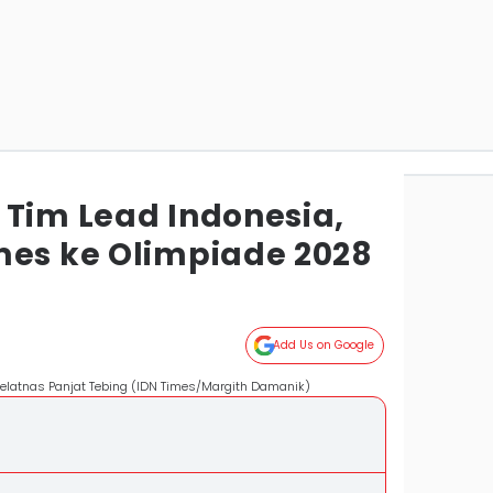
 Tim Lead Indonesia,
mes ke Olimpiade 2028
Add Us on Google
i Pelatnas Panjat Tebing (IDN Times/Margith Damanik)