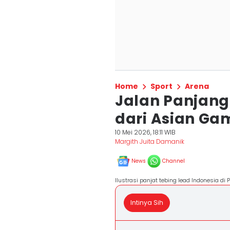
Home
Sport
Arena
Jalan Panjang
dari Asian Ga
10 Mei 2026, 18:11 WIB
Margith Juita Damanik
News
Channel
Ilustrasi panjat tebing lead Indonesia d
Intinya Sih