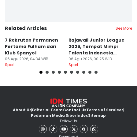
Related Articles
See More
7 Rekrutan Permanen
Rajawali Junior League
A
Pertama Fulham dari
2026, Tempat Mimpi
D
Klub Spanyol
Talenta Indonesia
D
06 Agu 2026, 04:34 WIB
Dimulai
06 Agu 2026, 00:25 WIB
06
Sport
Sport
Sp
About Us
Editorial Team
Contact Us
Terms of Services
Pedoman Media Siber
Index
Sitemap
Follow Us
Download