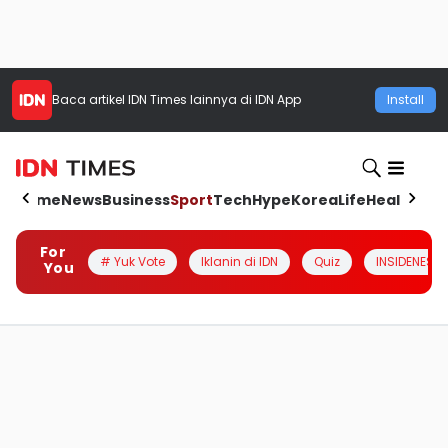
Baca artikel
IDN Times
lainnya di IDN App
Install
Home
News
Business
Sport
Tech
Hype
Korea
Life
Health
Aut
For
# Yuk Vote
Iklanin di IDN
Quiz
INSIDENESIA
You