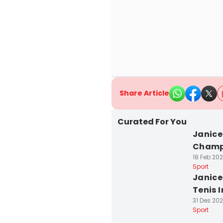
Share Article
Curated For You
Janice
Champi
18 Feb 202
Sport
Janice
Tenis 
31 Des 202
Sport