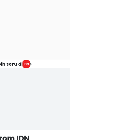
ih seru di
from IDN