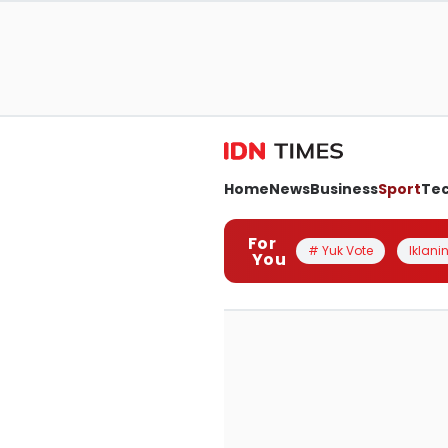
Home
News
Business
Sport
Te
For
# Yuk Vote
Iklanin
You