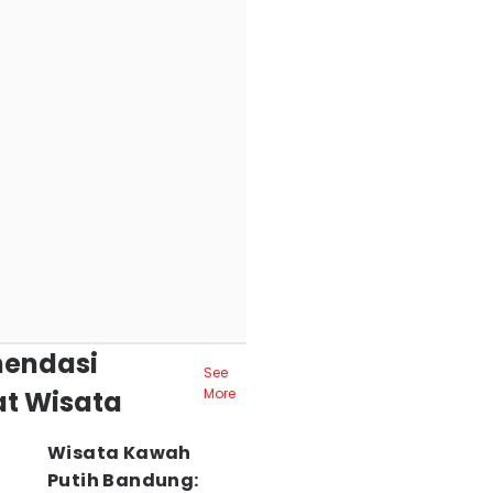
endasi
See
t Wisata
More
Wisata Kawah
Putih Bandung: