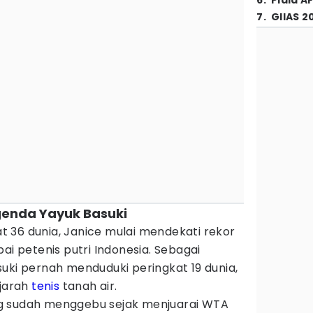
6
.
Piala A
7
.
GIIAS 2
egenda Yayuk Basuki
 36 dunia, Janice mulai mendekati rekor
ai petenis putri Indonesia. Sebagai
uki pernah menduduki peringkat 19 dunia,
ejarah
tenis
tanah air.
g sudah menggebu sejak menjuarai WTA