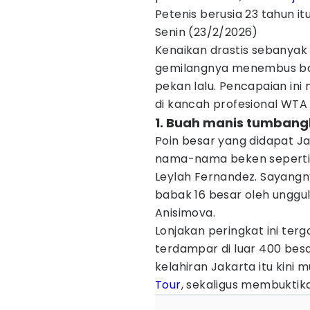
Petenis berusia 23 tahun it
Senin (23/2/2026)
Kenaikan drastis sebanyak 
gemilangnya menembus ba
pekan lalu. Pencapaian ini 
di kancah profesional WTA
1. Buah manis tumbang
Poin besar yang didapat J
nama-nama beken seperti 
Leylah Fernandez. Sayangny
babak 16 besar oleh unggu
Anisimova.
Lonjakan peringkat ini ter
terdampar di luar 400 besa
kelahiran Jakarta itu kini m
Tour
, sekaligus membuktikan