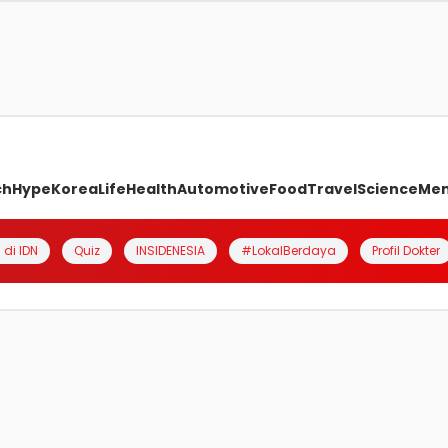
ch
Hype
Korea
Life
Health
Automotive
Food
Travel
Science
Me
 di IDN
Quiz
INSIDENESIA
#LokalBerdaya
Profil Dokter