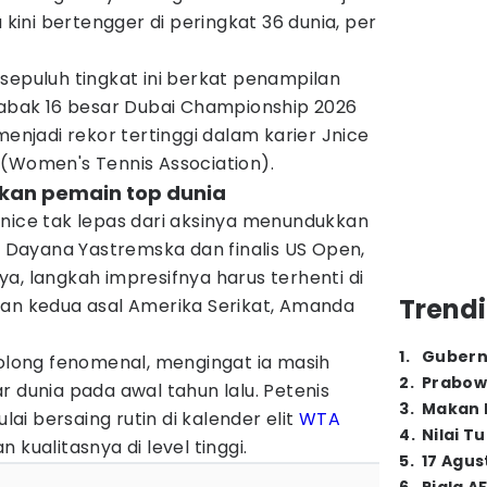
u kini bertengger di peringkat 36 dunia, per
sepuluh tingkat ini berkat penampilan
bak 16 besar Dubai Championship 2026
menjadi rekor tertinggi dalam karier Jnice
 (Women's Tennis Association).
kan pemain top dunia
anice tak lepas dari aksinya menundukkan
Dayana Yastremska dan finalis US Open,
a, langkah impresifnya harus terhenti di
Trendi
lan kedua asal Amerika Serikat, Amanda
1
.
Gubern
golong fenomenal, mengingat ia masih
2
.
Prabow
r dunia pada awal tahun lalu. Petenis
3
.
Makan B
ulai bersaing rutin di kalender elit
WTA
4
.
Nilai T
 kualitasnya di level tinggi.
5
.
17 Agus