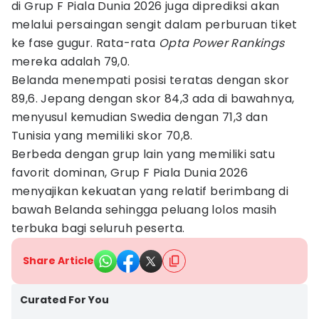
di Grup F Piala Dunia 2026 juga diprediksi akan
melalui persaingan sengit dalam perburuan tiket
ke fase gugur. Rata-rata
Opta Power Rankings
mereka adalah 79,0.
Belanda menempati posisi teratas dengan skor
89,6. Jepang dengan skor 84,3 ada di bawahnya,
menyusul kemudian Swedia dengan 71,3 dan
Tunisia yang memiliki skor 70,8.
Berbeda dengan grup lain yang memiliki satu
favorit dominan, Grup F Piala Dunia 2026
menyajikan kekuatan yang relatif berimbang di
bawah Belanda sehingga peluang lolos masih
terbuka bagi seluruh peserta.
Share Article
Curated For You