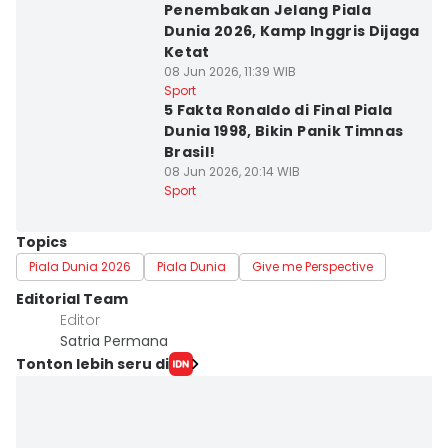
Penembakan Jelang Piala
Dunia 2026, Kamp Inggris Dijaga
Ketat
08 Jun 2026, 11:39 WIB
Sport
5 Fakta Ronaldo di Final Piala
Dunia 1998, Bikin Panik Timnas
Brasil!
08 Jun 2026, 20:14 WIB
Sport
Topics
Piala Dunia 2026
Piala Dunia
Give me Perspective
Editorial Team
Editor
Satria Permana
Tonton lebih seru di