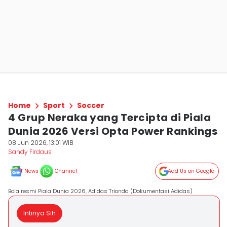
Home
Sport
Soccer
4 Grup Neraka yang Tercipta di Piala
Dunia 2026 Versi Opta Power Rankings
08 Jun 2026, 13:01 WIB
Sandy Firdaus
News
Channel
Add Us on Google
Bola resmi Piala Dunia 2026, Adidas Trionda (Dokumentasi Adidas)
Intinya Sih