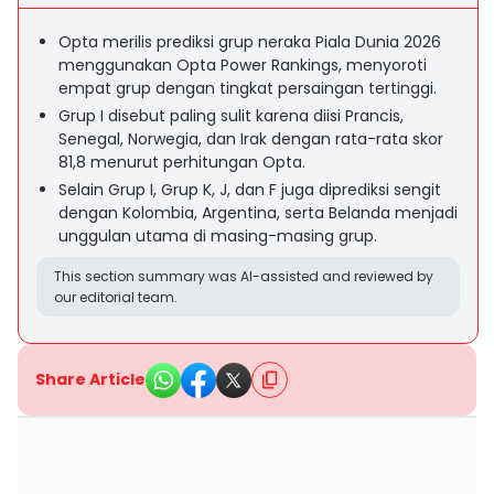
Opta merilis prediksi grup neraka Piala Dunia 2026
menggunakan Opta Power Rankings, menyoroti
empat grup dengan tingkat persaingan tertinggi.
Grup I disebut paling sulit karena diisi Prancis,
Senegal, Norwegia, dan Irak dengan rata-rata skor
81,8 menurut perhitungan Opta.
Selain Grup I, Grup K, J, dan F juga diprediksi sengit
dengan Kolombia, Argentina, serta Belanda menjadi
unggulan utama di masing-masing grup.
This section summary was AI-assisted and reviewed by
our editorial team.
Share Article