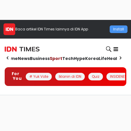
Baca artikel
IDN Times
lainnya di IDN App
Install
Home
News
Business
Sport
Tech
Hype
Korea
Life
Health
Aut
For
# Yuk Vote
Iklanin di IDN
Quiz
INSIDENESIA
You