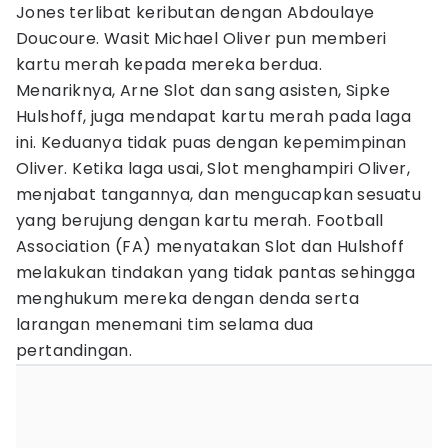
Jones terlibat keributan dengan Abdoulaye
Doucoure. Wasit Michael Oliver pun memberi
kartu merah kepada mereka berdua.
Menariknya, Arne Slot dan sang asisten, Sipke
Hulshoff, juga mendapat kartu merah pada laga
ini. Keduanya tidak puas dengan kepemimpinan
Oliver. Ketika laga usai, Slot menghampiri Oliver,
menjabat tangannya, dan mengucapkan sesuatu
yang berujung dengan kartu merah. Football
Association (FA) menyatakan Slot dan Hulshoff
melakukan tindakan yang tidak pantas sehingga
menghukum mereka dengan denda serta
larangan menemani tim selama dua
pertandingan.