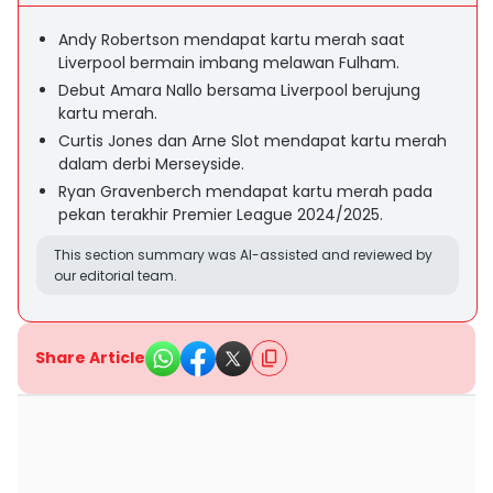
Andy Robertson mendapat kartu merah saat
Liverpool bermain imbang melawan Fulham.
Debut Amara Nallo bersama Liverpool berujung
kartu merah.
Curtis Jones dan Arne Slot mendapat kartu merah
dalam derbi Merseyside.
Ryan Gravenberch mendapat kartu merah pada
pekan terakhir Premier League 2024/2025.
This section summary was AI-assisted and reviewed by
our editorial team.
Share Article