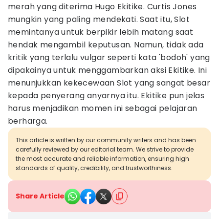
merah yang diterima Hugo Ekitike. Curtis Jones
mungkin yang paling mendekati. Saat itu, Slot
memintanya untuk berpikir lebih matang saat
hendak mengambil keputusan. Namun, tidak ada
kritik yang terlalu vulgar seperti kata 'bodoh' yang
dipakainya untuk menggambarkan aksi Ekitike. Ini
menunjukkan kekecewaan Slot yang sangat besar
kepada penyerang anyarnya itu. Ekitike pun jelas
harus menjadikan momen ini sebagai pelajaran
berharga.
This article is written by our community writers and has been
carefully reviewed by our editorial team. We strive to provide
the most accurate and reliable information, ensuring high
standards of quality, credibility, and trustworthiness.
Share Article