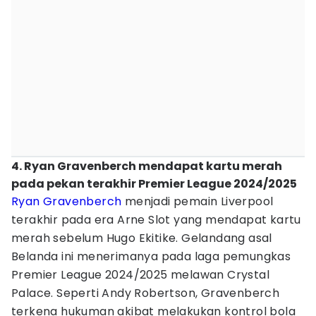
4. Ryan Gravenberch mendapat kartu merah
pada pekan terakhir Premier League 2024/2025
Ryan Gravenberch
menjadi pemain Liverpool
terakhir pada era Arne Slot yang mendapat kartu
merah sebelum Hugo Ekitike. Gelandang asal
Belanda ini menerimanya pada laga pemungkas
Premier League 2024/2025 melawan Crystal
Palace. Seperti Andy Robertson, Gravenberch
terkena hukuman akibat melakukan kontrol bola