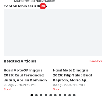
Muhammad Hafizhuddin
Tonton lebih seru di
Related Articles
See More
Hasil MotoGP Inggris
Hasil Moto2 Inggris
K
2026: Raul Fernandez
2026: Filip Salac Buat
C
Juara, Aprilia Dominan
Kejutan, Mario Aji
P
09 Agu 2026, 21:59 WIB
Tercecer
09 Agu 2026, 21:19 WIB
N
09
Sport
Sport
Sp