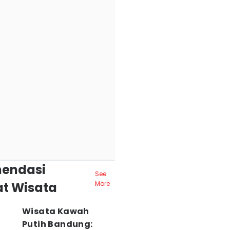
endasi
See
t Wisata
More
Wisata Kawah
Putih Bandung: