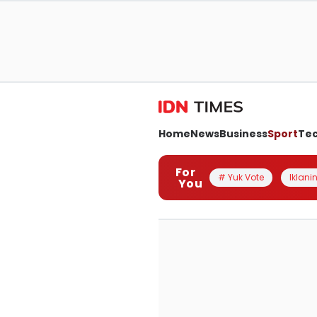
Home
News
Business
Sport
Te
For
# Yuk Vote
Iklanin
You