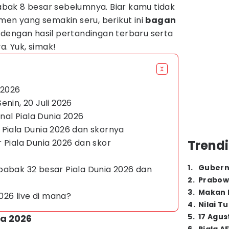
bak 8 besar sebelumnya. Biar kamu tidak
men yang semakin seru, berikut ini
bagan
dengan hasil pertandingan terbaru serta
a. Yuk, simak!
a 2026
enin, 20 Juli 2026
inal Piala Dunia 2026
 Piala Dunia 2026 dan skornya
 Piala Dunia 2026 dan skor
Trendi
1
.
Gubern
babak 32 besar Piala Dunia 2026 dan
2
.
Prabow
3
.
Makan B
2026 live di mana?
4
.
Nilai T
5
.
17 Agus
ia 2026