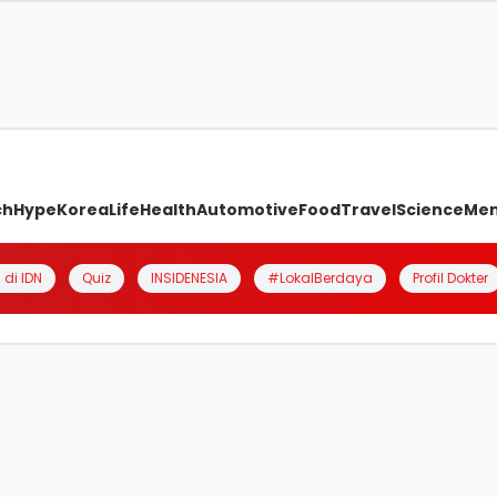
ch
Hype
Korea
Life
Health
Automotive
Food
Travel
Science
Me
 di IDN
Quiz
INSIDENESIA
#LokalBerdaya
Profil Dokter