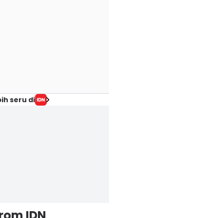
ih seru di
from IDN