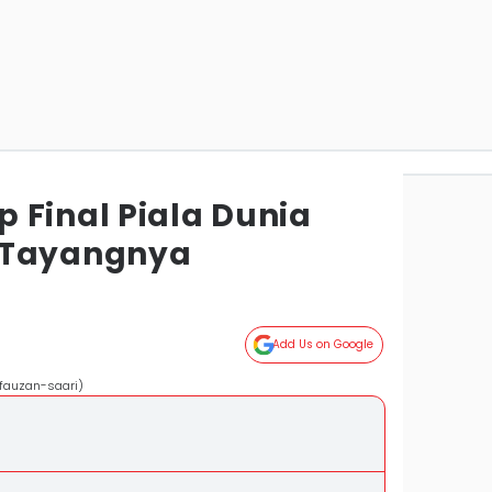
 Final Piala Dunia
 Tayangnya
Add Us on Google
/fauzan-saari)