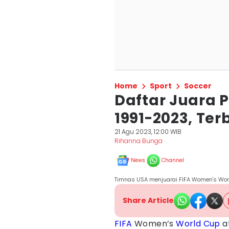
Home
Sport
Soccer
Daftar Juara 
1991-2023, Te
21 Agu 2023, 12:00 WIB
Rihanna Bunga
News
Channel
Timnas USA menjuarai FIFA Women's Wor
Share Article
FIFA
Women’s
World Cup
a