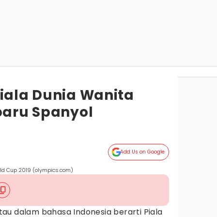
Piala Dunia Wanita
rbaru Spanyol
Add Us on Google
ld Cup 2019 (olympics.com)
tau dalam bahasa Indonesia berarti Piala