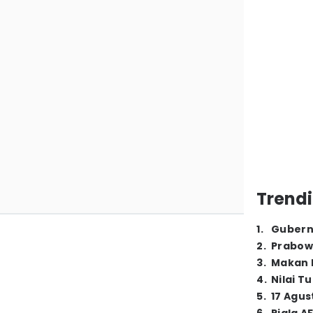
Trendi
1
.
Gubern
t
2
.
Prabow
3
.
Makan B
4
.
Nilai T
5
.
17 Agus