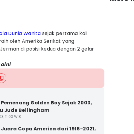
iala Dunia Wanita
sejak pertama kali
raih oleh Amerika Serikat yang
Jerman di posisi kedua dengan 2 gelar
aini
 Pemenang Golden Boy Sejak 2003,
u Jude Bellingham
3, 11:00 WIB
 Juara Copa America dari 1916-2021,