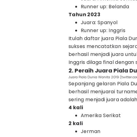
Runner up: Belanda
Tahun 2023
Juara: Spanyol
Runner up: Inggris
Itulah daftar juara Piala D
sukses mencatatkan sejara
berhasil menjadi juara un
Inggris dilaga final dengan s
2. Peraih Juara Piala 
Juara Piala Dunia Wanita 2019 (twitter.
Sepanjang gelaran Piala Du
berhasil menjuarai turname
sering menjadi juara adalah
4 kali
Amerika Serikat
2 kali
Jerman