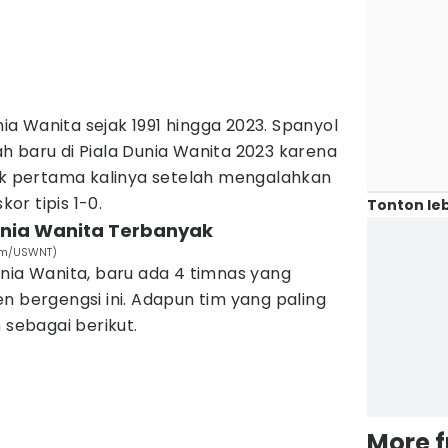
unia Wanita sejak 1991 hingga 2023. Spanyol
h baru di Piala Dunia Wanita 2023 karena
tuk pertama kalinya setelah mengalahkan
kor tipis 1-0.
Tonton leb
Dunia Wanita Terbanyak
com/USWNT)
nia Wanita, baru ada 4 timnas yang
n bergengsi ini. Adapun tim yang paling
 sebagai berikut.
More 