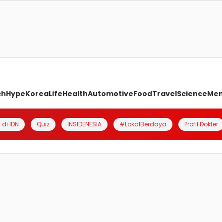
ch
Hype
Korea
Life
Health
Automotive
Food
Travel
Science
Me
 di IDN
Quiz
INSIDENESIA
#LokalBerdaya
Profil Dokter