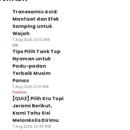
Tranexamic Acid:
Manfaat dan Efek
Samping untuk
Wajah
7 Aug 2026, 20:10 WIB
Life
Tips Pilih Tank Top
Nyaman untuk
Padu-padan
Terbaik Musim
Panas
7 Aug 2026, 21:10 WIB
Fashion
[QUIZ] Pilih Kru Topi
Jerami Berikut,
Kami Tahu Sisi
Melankolis Dirimu
7 Aug 2026, 20:45 WIB