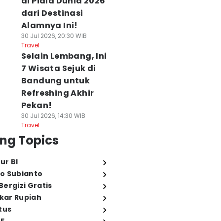
di Piala Dunia 2026
dari Destinasi
Alamnya Ini!
30 Jul 2026, 20:30 WIB
Travel
Selain Lembang, Ini
7 Wisata Sejuk di
Bandung untuk
Refreshing Akhir
Pekan!
30 Jul 2026, 14:30 WIB
Travel
ng Topics
ur BI
o Subianto
ergizi Gratis
ukar Rupiah
tus