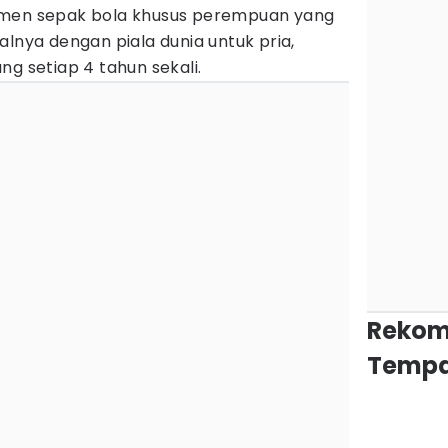
amen sepak bola khusus perempuan yang
alnya dengan piala dunia untuk pria,
ng setiap 4 tahun sekali.
Rekom
Tempa