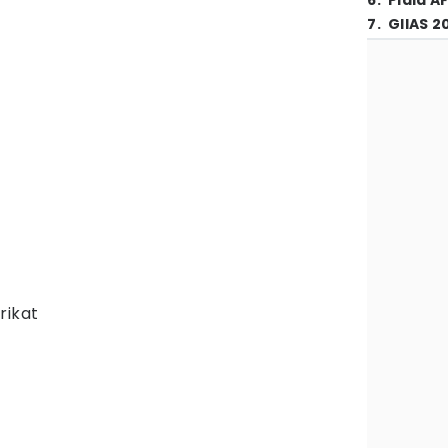
6
.
Piala A
7
.
GIIAS 2
t
rikat
t
t