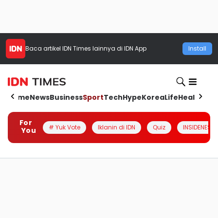
Baca artikel
IDN Times
lainnya di IDN App
Install
Home
News
Business
Sport
Tech
Hype
Korea
Life
Health
Aut
For
# Yuk Vote
Iklanin di IDN
Quiz
INSIDENESIA
You