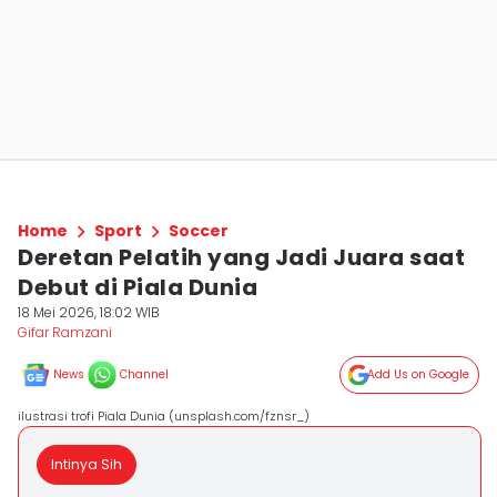
Home
Sport
Soccer
Deretan Pelatih yang Jadi Juara saat
Debut di Piala Dunia
18 Mei 2026, 18:02 WIB
Gifar Ramzani
News
Channel
Add Us on Google
ilustrasi trofi Piala Dunia (unsplash.com/fznsr_)
Intinya Sih