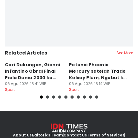
Related Articles
See More
Cari Dukungan, Gianni
Potensi Phoenix
Si
Infantino Obral Final
Mercury setelah Trade
Fi
Piala Dunia 2030 ke
Kelsey Plum, Ngebut ke
P
Maroko
06 Agu 2026, 18:41 WIB
Playoff?
06 Agu 2026, 18:14 WIB
06
Sport
Sport
Sp
About Us
Editorial Team
Contact Us
Terms of Services