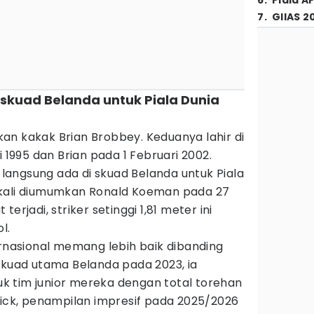
6
.
Piala A
7
.
GIIAS 2
i skuad Belanda untuk Piala Dunia
an kakak Brian Brobbey. Keduanya lahir di
i 1995 dan Brian pada 1 Februari 2002.
n langsung ada di skuad Belanda untuk Piala
 kali diumumkan Ronald Koeman pada 27
erjadi, striker setinggi 1,81 meter ini
l.
ernasional memang lebih baik dibanding
skuad utama Belanda pada 2023, ia
 tim junior mereka dengan total torehan
rick, penampilan impresif pada 2025/2026