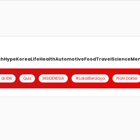
ch
Hype
Korea
Life
Health
Automotive
Food
Travel
Science
Me
 di IDN
Quiz
INSIDENESIA
#LokalBerdaya
Profil Dokter