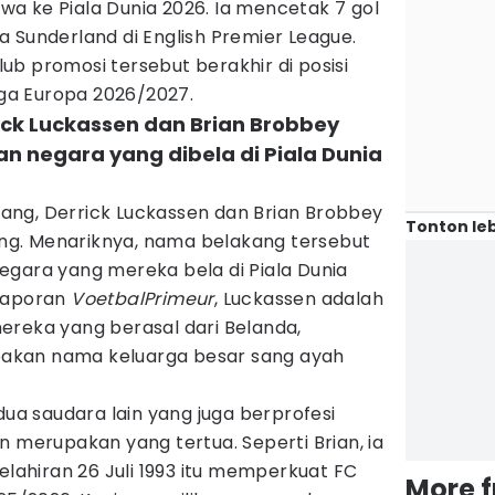
a ke Piala Dunia 2026. Ia mencetak 7 gol
 Sunderland di English Premier League.
b promosi tersebut berakhir di posisi
Liga Europa 2026/2027.
ick Luckassen dan Brian Brobbey
n negara yang dibela di Piala Dunia
ng, Derrick Luckassen dan Brian Brobbey
Tonton leb
g. Menariknya, nama belakang tersebut
egara yang mereka bela di Piala Dunia
 laporan
VoetbalPrimeur
, Luckassen adalah
ereka yang berasal dari Belanda,
akan nama keluarga besar sang ayah
dua saudara lain yang juga berprofesi
n merupakan yang tertua. Seperti Brian, ia
elahiran 26 Juli 1993 itu memperkuat FC
More 