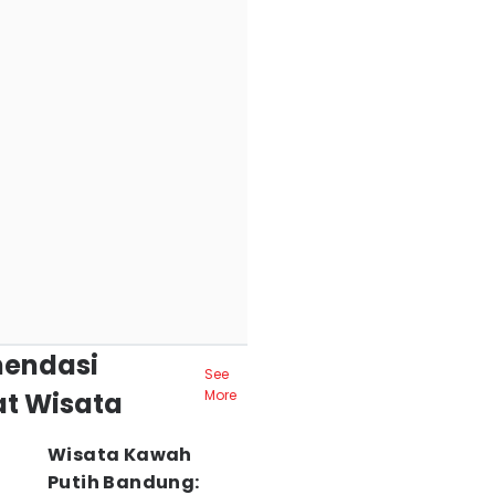
endasi
See
t Wisata
More
Wisata Kawah
Putih Bandung: