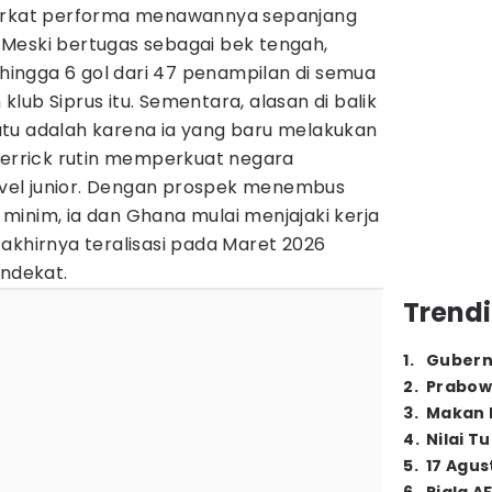
berkat performa menawannya sepanjang
Meski bertugas sebagai bek tengah,
ingga 6 gol dari 47 penampilan di semua
lub Siprus itu. Sementara, alasan di balik
tu adalah karena ia yang baru melakukan
 Derrick rutin memperkuat negara
level junior. Dengan prospek menembus
minim, ia dan Ghana mulai menjajaki kerja
akhirnya teralisasi pada Maret 2026
endekat.
Trendi
1
.
Gubern
2
.
Prabow
3
.
Makan B
4
.
Nilai T
5
.
17 Agus