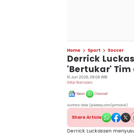
Home
Sport
Soccer
Derrick Lucka
'Bertukar' Tim
10 Jun 2026, 08:08 WIB
Gifar Ramzani
News
Channel
ilustrasi bola (pixabay.com/jarmoluk)
Share Article
Derrick Luckassen menyusu