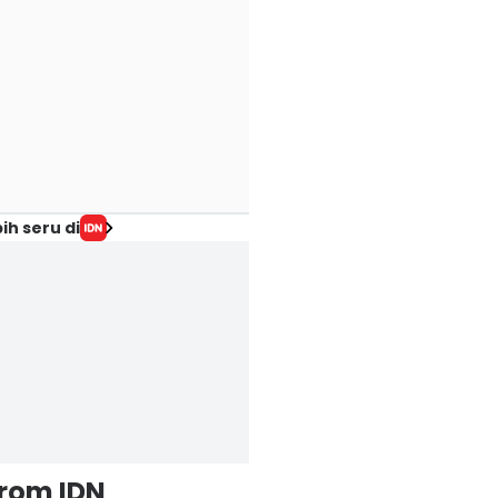
ih seru di
from IDN