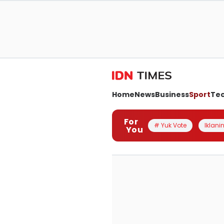
Home
News
Business
Sport
Te
For
# Yuk Vote
Iklanin
You