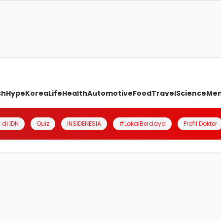
ch
Hype
Korea
Life
Health
Automotive
Food
Travel
Science
Me
 di IDN
Quiz
INSIDENESIA
#LokalBerdaya
Profil Dokter