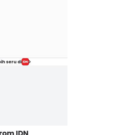
ih seru di
from IDN