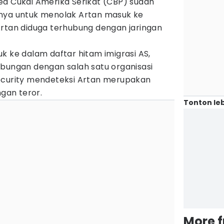
ea Cukai Amerika Serikat (CBP) sudah
nnya untuk menolak Artan masuk ke
Artan diduga terhubung dengan jaringan
k ke dalam daftar hitam imigrasi AS,
ubungan dengan salah satu organisasi
ecurity mendeteksi Artan merupakan
ngan teror.
Tonton leb
More 