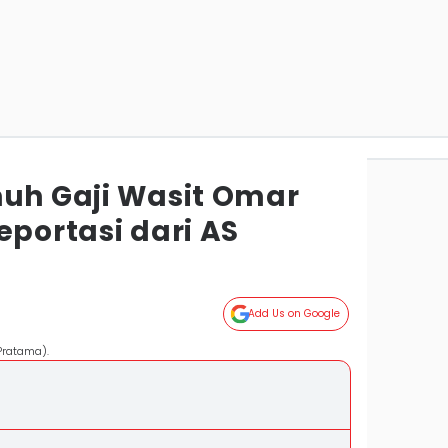
nuh Gaji Wasit Omar
eportasi dari AS
Add Us on Google
Pratama).