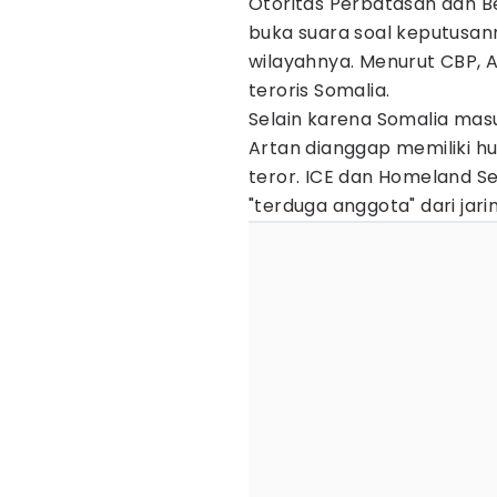
Otoritas Perbatasan dan B
buka suara soal keputusa
wilayahnya. Menurut CBP, 
teroris Somalia.
Selain karena Somalia masu
Artan dianggap memiliki h
teror. ICE dan Homeland S
"terduga anggota" dari jari