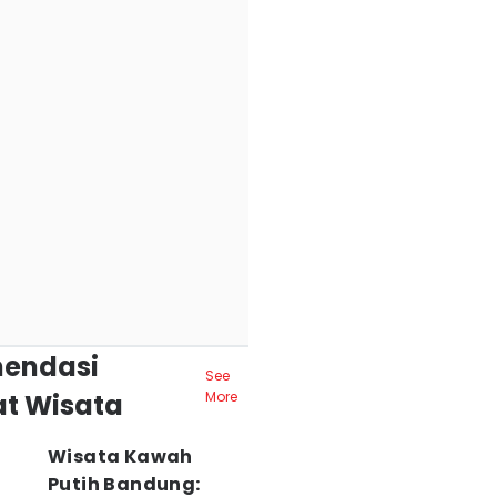
endasi
See
t Wisata
More
Wisata Kawah
Putih Bandung: