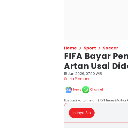
Home
Sport
Soccer
FIFA Bayar Pe
Artan Usai Did
15 Jun 2026, 07:00 WIB
Satria Permana
News
Channel
Ilustrasi kartu merah. (IDN Times/Aditya 
Intinya Sih