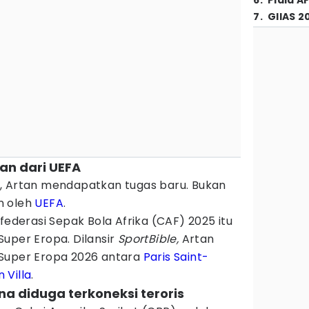
6
.
Piala A
7
.
GIIAS 2
an dari UEFA
, Artan mendapatkan tugas baru. Bukan
an oleh
UEFA
.
federasi Sepak Bola Afrika (CAF) 2025 itu
uper Eropa. Dilansir
SportBible,
Artan
 Super Eropa 2026 antara
Paris Saint-
 Villa
.
ena diduga terkoneksi teroris