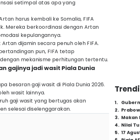
asi setimpal atas apa yang
Artan harus kembali ke Somalia, FIFA
. Mereka berkoordinasi dengan Artan
omodasi kepulangannya.
k Artan dijamin secara penuh oleh FIFA.
 pertandingan pun, FIFA tetap
dengan mekanisme perhitungan tertentu.
an gajinya jadi wasit Piala Dunia
a besaran gaji wasit di Piala Dunia 2026.
Trendi
oleh wasit lainnya.
uh gaji wasit yang bertugas akan
1
.
Gubern
en selesai diselenggarakan.
2
.
Prabow
3
.
Makan B
4
.
Nilai T
5
.
17 Agus