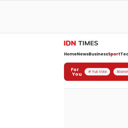
Home
News
Business
Sport
Te
For
# Yuk Vote
Iklanin
You