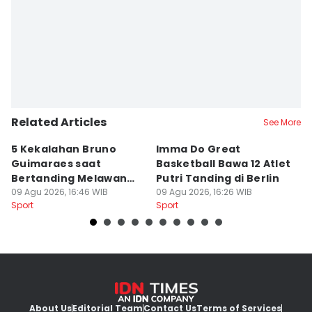
Related Articles
See More
5 Kekalahan Bruno
Imma Do Great
M
Guimaraes saat
Basketball Bawa 12 Atlet
B
Bertanding Melawan
Putri Tanding di Berlin
P
Arsenal
09 Agu 2026, 16:46 WIB
09 Agu 2026, 16:26 WIB
09
Sport
Sport
Sp
About Us
Editorial Team
Contact Us
Terms of Services