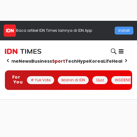
Baca artikel
IDN Times
lainnya di IDN App
Install
Home
News
Business
Sport
Tech
Hype
Korea
Life
Health
Aut
For
# Yuk Vote
Iklanin di IDN
Quiz
INSIDENESIA
You