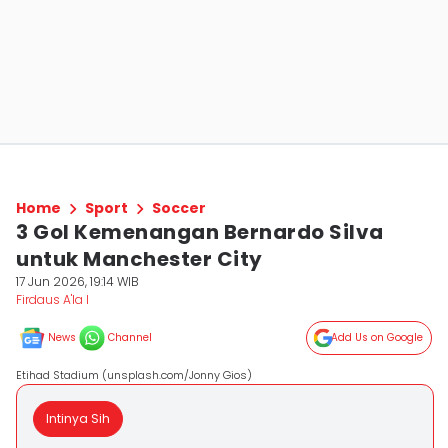
Home
Sport
Soccer
3 Gol Kemenangan Bernardo Silva
untuk Manchester City
17 Jun 2026, 19:14 WIB
Firdaus A'la I
News
Channel
Add Us on Google
Etihad Stadium (unsplash.com/Jonny Gios)
Intinya Sih