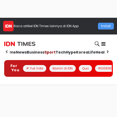
Baca artikel
IDN Times
lainnya di IDN App
Install
Home
News
Business
Sport
Tech
Hype
Korea
Life
Health
Aut
For
# Yuk Vote
Iklanin di IDN
Quiz
INSIDENESIA
You