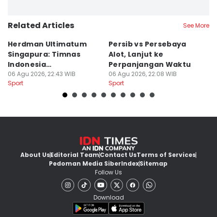
Related Articles
See More
Herdman Ultimatum
Persib vs Persebaya
V
Singapura: Timnas
Alot, Lanjut ke
P
Indonesia
Perpanjangan Waktu
M
Berpengalaman dan
06 Agu 2026, 22:43 WIB
06 Agu 2026, 22:08 WIB
M
06
Sport
Sport
Sp
Lapar
About Us
Editorial Team
Contact Us
Terms of Services
Pedoman Media Siber
Index
Sitemap
Follow Us
Download