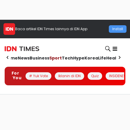
Baca artikel
IDN Times
lainnya di IDN App
Install
Home
News
Business
Sport
Tech
Hype
Korea
Life
Health
Aut
For
# Yuk Vote
Iklanin di IDN
Quiz
INSIDENESIA
You