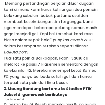
"Memang pertandingan berjalan diluar dugaan
kami di mana kami harus kehilangan dua pemain
belakang sebelum babak pertama usai dan
membuat keseimbangan tim terganggu. Kami
juga mendapat beberapa peluang namun masih
gagal menjadi gol. Tapi hal tersebut kami rasa
biasa dalam sepak bola," pungkas
coach
WCP
dalam kesempatan terpisah seperti dilansir
BaliUtd.com
.
Tuai satu poin di Balikpapan, Fadhil Sausu cs
melorot ke posisi 7 klasemen sementara dengan
koleksi nilai 42. Mereka menempel ketat Borneo
FC yang hanya berbeda selisih gol, dan hanya
terpaut satu poin dari lima besar.
3. Maung Bandung bertamu ke Stadion PTIK
Jaksel di gameweek berikutnya
Liga-Indonesia.id
Di pekan ke-29, Persib memulai misi 18 poin-nya