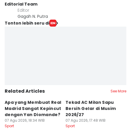
Editorial Team
Editor
Gagah N. Putra
Tonton lebih seru di
Related Articles
See More
Apa yang Membuat Real
Tekad AC Milan Sapu
T
Madrid Sangat Kepincut
Bersih Gelar di Musim
Pi
dengan Yan Diomande?
2026/27
B
07 Agu 2026, 18:34 WIB
07 Agu 2026, 17:48 WIB
T
07
Sport
Sport
Sp