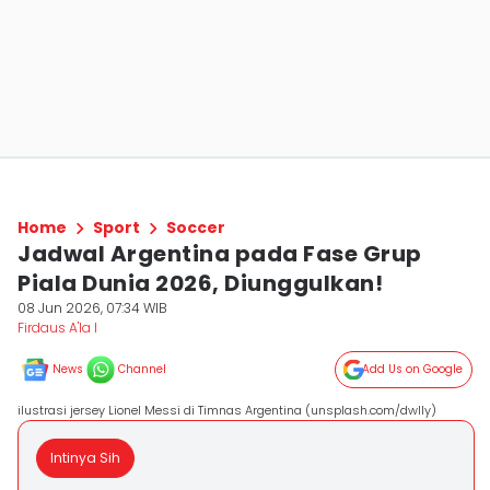
Home
Sport
Soccer
Jadwal Argentina pada Fase Grup
Piala Dunia 2026, Diunggulkan!
08 Jun 2026, 07:34 WIB
Firdaus A'la I
News
Channel
Add Us on Google
ilustrasi jersey Lionel Messi di Timnas Argentina (unsplash.com/dwlly)
Intinya Sih