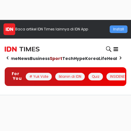
Baca artikel
IDN Times
lainnya di IDN App
Install
Home
News
Business
Sport
Tech
Hype
Korea
Life
Health
Aut
For
# Yuk Vote
Iklanin di IDN
Quiz
INSIDENESIA
You