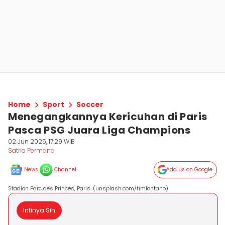
Home
Sport
Soccer
Menegangkannya Kericuhan di Paris
Pasca PSG Juara Liga Champions
02 Jun 2025, 17:29 WIB
Satria Permana
News
Channel
Add Us on Google
Stadion Parc des Princes, Paris. (unsplash.com/timlontano)
Intinya Sih