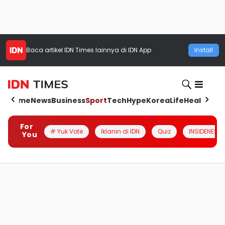
Baca artikel
IDN Times
lainnya di IDN App
Install
Home
News
Business
Sport
Tech
Hype
Korea
Life
Health
Aut
For
# Yuk Vote
Iklanin di IDN
Quiz
INSIDENESIA
You