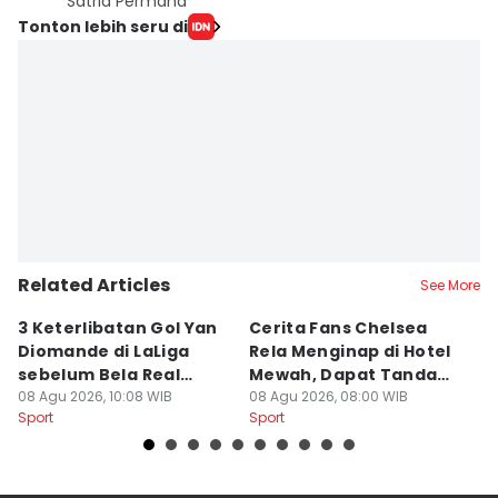
Satria Permana
Tonton lebih seru di
Related Articles
See More
3 Keterlibatan Gol Yan
Cerita Fans Chelsea
1
Diomande di LaLiga
Rela Menginap di Hotel
u
sebelum Bela Real
Mewah, Dapat Tanda
H
Madrid
08 Agu 2026, 10:08 WIB
Tangan Alonso
08 Agu 2026, 08:00 WIB
08
Sport
Sport
Sp