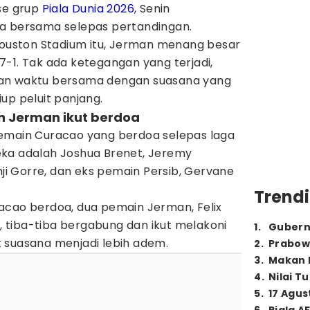
ase grup
Piala Dunia 2026
, Senin
a bersama selepas pertandingan.
 Houston Stadium itu, Jerman menang besar
-1. Tak ada ketegangan yang terjadi,
an waktu bersama dengan suasana yang
up peluit panjang.
n Jerman ikut berdoa
emain Curacao yang berdoa selepas laga
ka adalah Joshua Brenet, Jeremy
nji Gorre, dan eks pemain Persib, Gervane
Trendi
acao berdoa, dua pemain Jerman, Felix
h
, tiba-tiba bergabung dan ikut melakoni
1
.
Gubern
 suasana menjadi lebih adem.
2
.
Prabow
3
.
Makan B
4
.
Nilai T
5
.
17 Agus