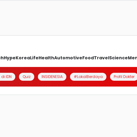
ch
Hype
Korea
Life
Health
Automotive
Food
Travel
Science
Me
 di IDN
Quiz
INSIDENESIA
#LokalBerdaya
Profil Dokter