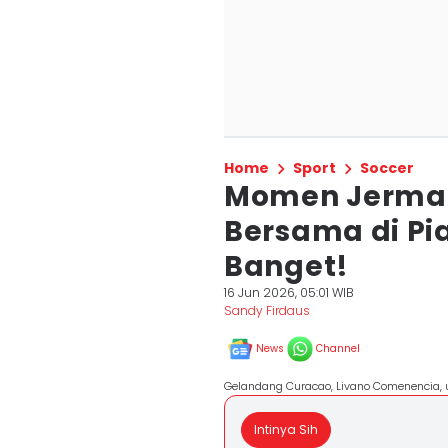
Home
Sport
Soccer
Momen Jerman
Bersama di Pi
Banget!
16 Jun 2026, 05:01 WIB
Sandy Firdaus
News
Channel
Gelandang Curacao, Livano Comenencia, u
Intinya Sih