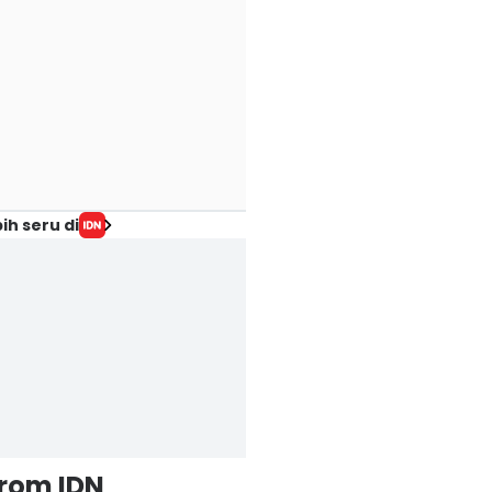
ih seru di
from IDN