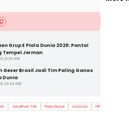
en Grup E Piala Dunia 2026: Pantai
g Tempel Jerman
6, 13:33 WIB
 Geser Brasil Jadi Tim Paling Ganas
la Dunia
26, 03:44 WIB
an
Jonathan Tah
Piala Dunia
curacao
Offside