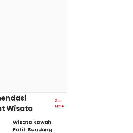
endasi
See
t Wisata
More
Wisata Kawah
Putih Bandung: