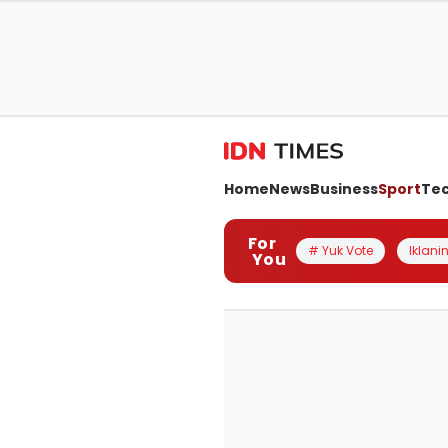
Home
News
Business
Sport
Te
For
# Yuk Vote
Iklanin
You