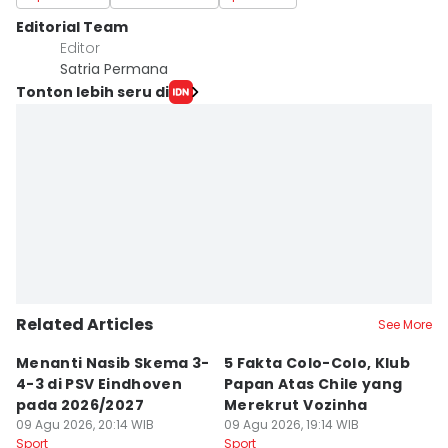
Editorial Team
Editor
Satria Permana
Tonton lebih seru di
Related Articles
See More
Menanti Nasib Skema 3-
5 Fakta Colo-Colo, Klub
A
4-3 di PSV Eindhoven
Papan Atas Chile yang
P
pada 2026/2027
Merekrut Vozinha
T
09 Agu 2026, 20:14 WIB
09 Agu 2026, 19:14 WIB
T
09
Sport
Sport
Sp