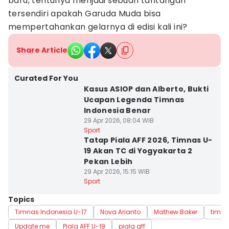
baru, tentunya menjadi sebuah tantangan
tersendiri apakah Garuda Muda bisa
mempertahankan gelarnya di edisi kali ini?
Share Article
Curated For You
Kasus ASIOP dan Alberto, Bukti
Ucapan Legenda Timnas
Indonesia Benar
29 Apr 2026, 08:04 WIB
Sport
Tatap Piala AFF 2026, Timnas U-
19 Akan TC di Yogyakarta 2
Pekan Lebih
29 Apr 2026, 15:15 WIB
Sport
Topics
Timnas Indonesia U-17
Nova Arianto
Mathew Baker
timna
Update me
Piala AFF U-19
piala aff