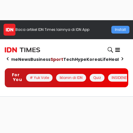
Baca artikel
IDN Times
lainnya di IDN App
Install
Home
News
Business
Sport
Tech
Hype
Korea
Life
Health
Aut
For
# Yuk Vote
Iklanin di IDN
Quiz
INSIDENESIA
You