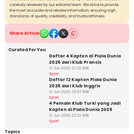
carefully reviewed by our editorial team. We strive to provide
the most accurate and reliable information, ensuring high
standards of quality, credibility, and trustworthiness.
Share Article
Curated For You
Daftar 4 Kapten di Piala Dunia
2026 dari Klub Prancis
12 Jun 2026, 07:22 WIB
Sport
Daftar 12 Kapten Piala Dunia
2026 dari Klub Inggris
12 Jun 2026, 03:52 WIB
Sport
4 Pemain Klub Turki yang Jadi
Kapten di Piala Dunia 2026
12 Jun 2026, 02:22 WIB
Sport
Topics