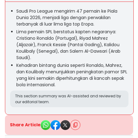
Saudi Pro League mengirim 47 pemain ke Piala
Dunia 2026, menjadi liga dengan perwakilan
terbanyak di luar lima liga top Eropa.
Lima pemain SPL berstatus kapten negaranya:
Cristiano Ronaldo (Portugal), Riyad Mahrez
(Aljazair), Franck Kessie (Pantai Gading), Kalidou
Koulibaly (Senegal), dan Salem Al-Dawsari (Arab
Saudi).
Kehadiran bintang dunia seperti Ronaldo, Mahrez,
dan Koulibaly menunjukkan peningkatan pamor SPL
yang kini semakin diperhitungkan di kancah sepak
bola internasional.
This section summary was AI-assisted and reviewed by
our editorial team.
Share Article