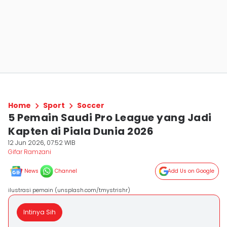
Home
Sport
Soccer
5 Pemain Saudi Pro League yang Jadi
Kapten di Piala Dunia 2026
12 Jun 2026, 07:52 WIB
Gifar Ramzani
News
Channel
Add Us on Google
ilustrasi pemain (unsplash.com/tmystrishr)
Intinya Sih