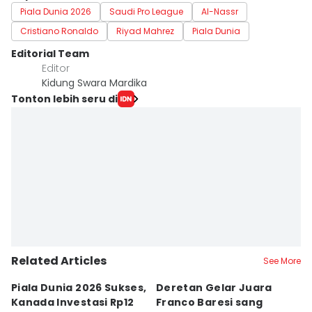
Piala Dunia 2026
Saudi Pro League
Al-Nassr
Cristiano Ronaldo
Riyad Mahrez
Piala Dunia
Editorial Team
Editor
Kidung Swara Mardika
Tonton lebih seru di
Related Articles
See More
Piala Dunia 2026 Sukses,
Deretan Gelar Juara
A
Kanada Investasi Rp12
Franco Baresi sang
P