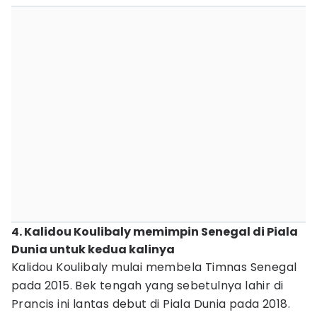
4. Kalidou Koulibaly memimpin Senegal di Piala
Dunia untuk kedua kalinya
Kalidou Koulibaly mulai membela Timnas Senegal
pada 2015. Bek tengah yang sebetulnya lahir di
Prancis ini lantas debut di Piala Dunia pada 2018.