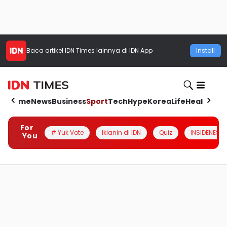
Baca artikel
IDN Times
lainnya di IDN App
Install
Home
News
Business
Sport
Tech
Hype
Korea
Life
Health
Aut
For
# Yuk Vote
Iklanin di IDN
Quiz
INSIDENESIA
You