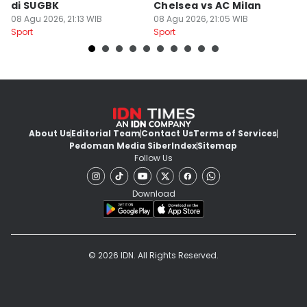
di SUGBK
Chelsea vs AC Milan
P
08 Agu 2026, 21:13 WIB
08 Agu 2026, 21:05 WIB
08
Sport
Sport
Sp
About Us
Editorial Team
Contact Us
Terms of Services
Pedoman Media Siber
Index
Sitemap
Follow Us
Download
© 2026 IDN. All Rights Reserved.