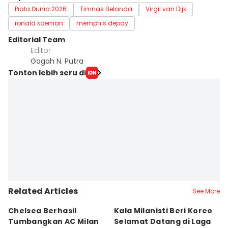
Piala Dunia 2026
Timnas Belanda
Virgil van Dijk
ronald koeman
memphis depay
Editorial Team
Editor
Gagah N. Putra
Tonton lebih seru di
Related Articles
See More
Chelsea Berhasil
Kala Milanisti Beri Koreo
R
Tumbangkan AC Milan
Selamat Datang di Laga
A