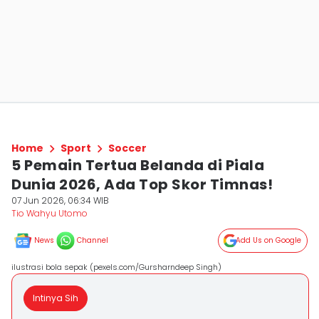
Home
Sport
Soccer
5 Pemain Tertua Belanda di Piala
Dunia 2026, Ada Top Skor Timnas!
07 Jun 2026, 06:34 WIB
Tio Wahyu Utomo
News
Channel
Add Us on Google
ilustrasi bola sepak (pexels.com/Gursharndeep Singh)
Intinya Sih