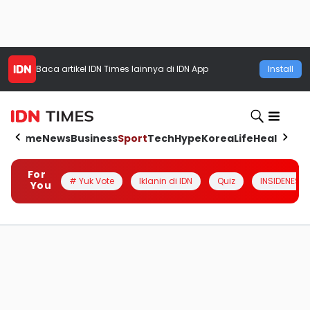
Baca artikel
IDN Times
lainnya di IDN App
Install
Home
News
Business
Sport
Tech
Hype
Korea
Life
Health
Aut
For
# Yuk Vote
Iklanin di IDN
Quiz
INSIDENESIA
You