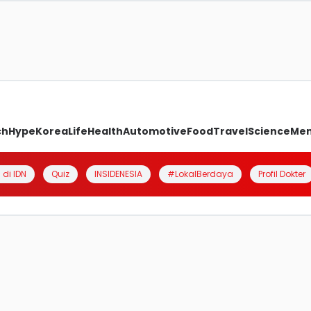
ch
Hype
Korea
Life
Health
Automotive
Food
Travel
Science
Me
 di IDN
Quiz
INSIDENESIA
#LokalBerdaya
Profil Dokter