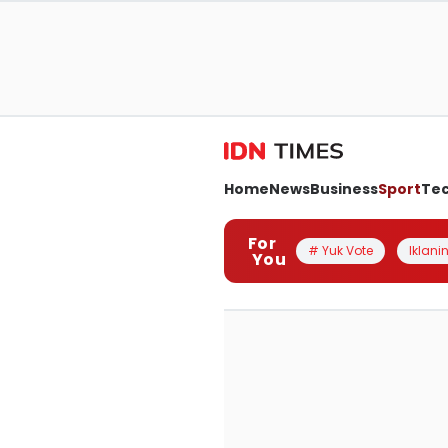
Home
News
Business
Sport
Te
For
# Yuk Vote
Iklanin
You