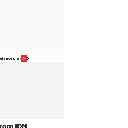
ih seru di
from IDN