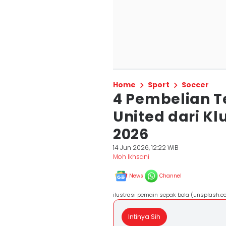
Home
Sport
Soccer
4 Pembelian 
United dari Kl
2026
14 Jun 2026, 12:22 WIB
Moh Ikhsani
News
Channel
ilustrasi pemain sepak bola (unsplash.c
Intinya Sih