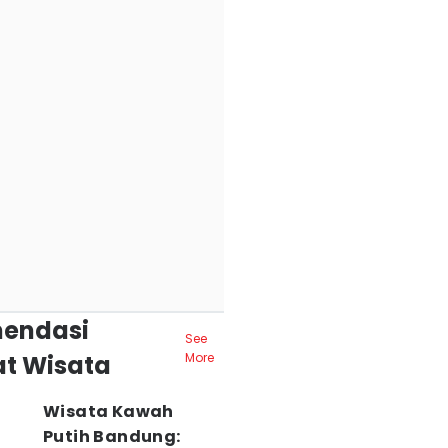
endasi
See
t Wisata
More
Wisata Kawah
Putih Bandung: