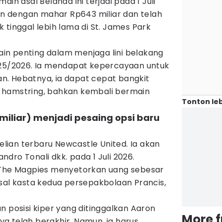
ain asal Belanda ini terjadi pada 1 Juli
kan dengan mahar Rp643 miliar dan telah
 tinggal lebih lama di St. James Park
n penting dalam menjaga lini belakang
025/2026. Ia mendapat kepercayaan untuk
. Hebatnya, ia dapat cepat bangkit
 hamstring, bahkan kembali bermain
Tonton leb
miliar) menjadi pesaing opsi baru
ian terbaru Newcastle United. Ia akan
dro Tonali dkk. pada 1 Juli 2026.
 The Magpies menyetorkan uang sebesar
sal kasta kedua persepakbolaan Prancis,
n posisi kiper yang ditinggalkan Aaron
More 
a telah berakhir. Namun, ia harus