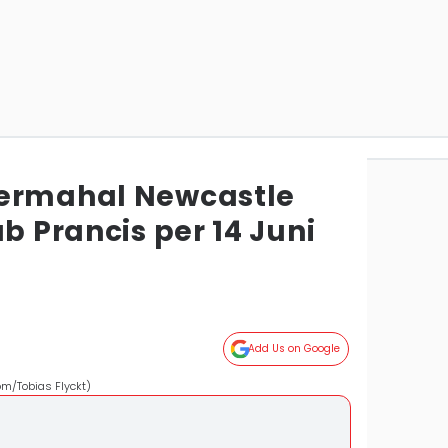
Termahal Newcastle
ub Prancis per 14 Juni
Add Us on Google
om/Tobias Flyckt)