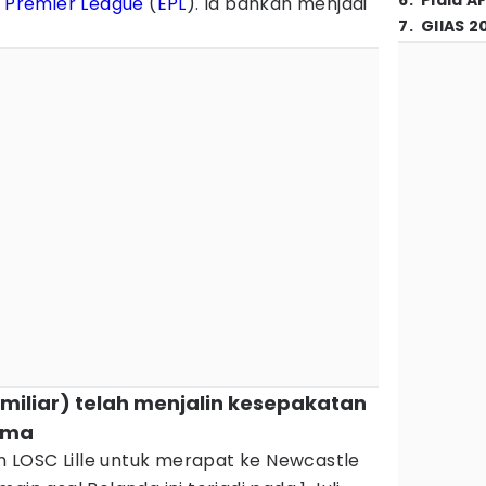
6
.
Piala A
h
Premier League
(
EPL
). Ia bahkan menjadi
7
.
GIIAS 2
miliar) telah menjalin kesepakatan
lama
 LOSC Lille untuk merapat ke Newcastle