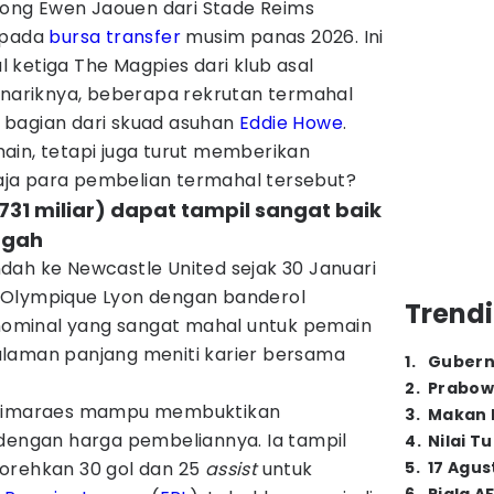
g Ewen Jaouen dari Stade Reims
 pada
bursa transfer
musim panas 2026. Ini
 ketiga The Magpies dari klub asal
Menariknya, beberapa rekrutan termahal
 bagian dari skuad asuhan
Eddie Howe
.
ain, tetapi juga turut memberikan
 saja para pembelian termahal tersebut?
731 miliar) dapat tampil sangat baik
ngah
dah ke Newcastle United sejak 30 Januari
ari Olympique Lyon dengan banderol
Trendi
i nominal yang sangat mahal untuk pemain
laman panjang meniti karier bersama
1
.
Gubern
2
.
Prabow
 Guimaraes mampu membuktikan
3
.
Makan B
 dengan harga pembeliannya. Ia tampil
4
.
Nilai T
orehkan 30 gol dan 25
assist
untuk
5
.
17 Agus