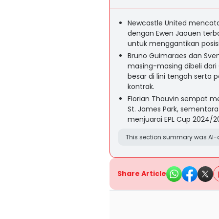
Newcastle United mencatat
dengan Ewen Jaouen terba
untuk menggantikan posisi
Bruno Guimaraes dan Sven
masing-masing dibeli dari 
besar di lini tengah sert
kontrak.
Florian Thauvin sempat me
St. James Park, sementar
menjuarai EPL Cup 2024/20
This section summary was AI-a
Share Article