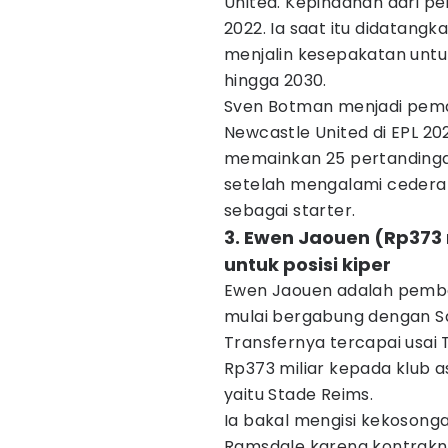
United. Kepindahan dari pem
2022. Ia saat itu didatang
menjalin kesepakatan untuk
hingga 2030.
Sven Botman menjadi pemai
Newcastle United di EPL 2
memainkan 25 pertandingan
setelah mengalami cedera
sebagai starter.
3. Ewen Jaouen (Rp373 
untuk posisi kiper
Ewen Jaouen adalah pembel
mulai bergabung dengan San
Transfernya tercapai usai
Rp373 miliar kepada klub a
yaitu Stade Reims.
Ia bakal mengisi kekosonga
Ramsdale karena kontrakny