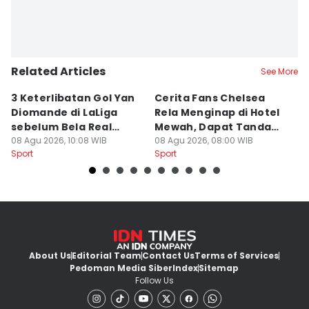
Related Articles
See More
3 Keterlibatan Gol Yan
Cerita Fans Chelsea
1
Diomande di LaLiga
Rela Menginap di Hotel
u
sebelum Bela Real
Mewah, Dapat Tanda
H
Madrid
08 Agu 2026, 10:08 WIB
Tangan Alonso
08 Agu 2026, 08:00 WIB
08
Sport
Sport
Sp
About Us
Editorial Team
Contact Us
Terms of Services
Pedoman Media Siber
Index
Sitemap
Follow Us