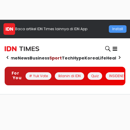
Baca artikel
IDN Times
lainnya di IDN App
Install
Home
News
Business
Sport
Tech
Hype
Korea
Life
Health
Aut
For
# Yuk Vote
Iklanin di IDN
Quiz
INSIDENESIA
You