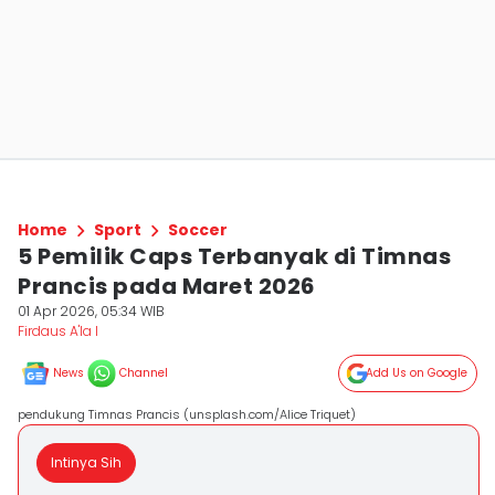
Home
Sport
Soccer
5 Pemilik Caps Terbanyak di Timnas
Prancis pada Maret 2026
01 Apr 2026, 05:34 WIB
Firdaus A'la I
News
Channel
Add Us on Google
pendukung Timnas Prancis (unsplash.com/Alice Triquet)
Intinya Sih