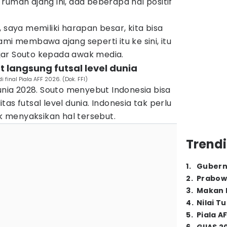
rumah ajang ini, ada beberapa hal positif
 saya memiliki harapan besar, kita bisa
mi membawa ajang seperti itu ke sini, itu
jar Souto kepada awak media.
at langsung futsal level dunia
 final Piala AFF 2026. (Dok. FFI)
ia 2028. Souto menyebut Indonesia bisa
as futsal level dunia. Indonesia tak perlu
uk menyaksikan hal tersebut.
Trendi
1
.
Gubern
2
.
Prabow
3
.
Makan B
4
.
Nilai T
5
.
Piala A