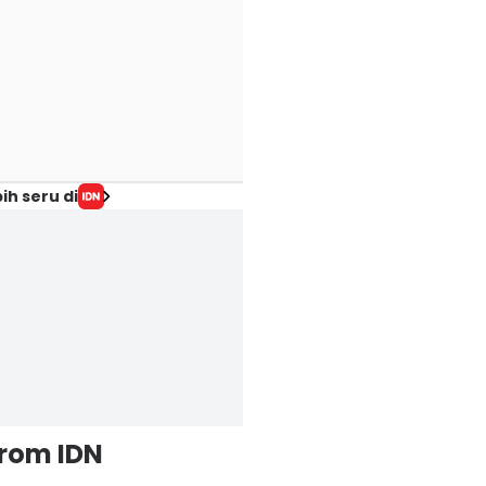
ih seru di
from IDN