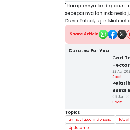
"Harapannya ke depan, semo
secepatnya lah Indonesia j
Dunia Futsal," ujar Michael
Share Article
Curated For You
Cari T
Hector
22 Apr 202
Sport
Pelati
Bekal 
06 Jun 20
Sport
Topics
timnas futsal indonesia
futsal
Update me