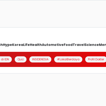
ch
Hype
Korea
Life
Health
Automotive
Food
Travel
Science
Me
 di IDN
Quiz
INSIDENESIA
#LokalBerdaya
Profil Dokter