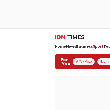
Home
News
Business
Sport
Te
For
# Yuk Vote
Iklanin
You