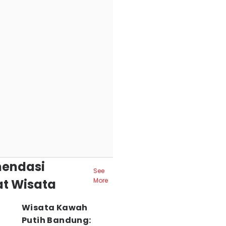
endasi
See
t Wisata
More
Wisata Kawah
Putih Bandung: