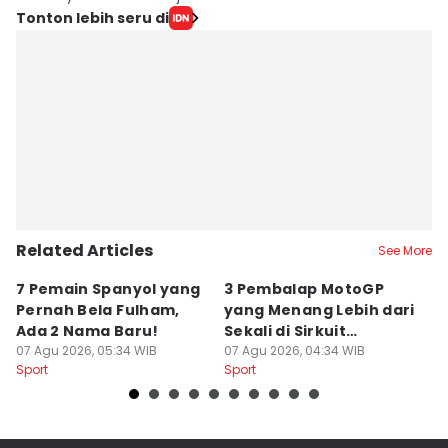
Tonton lebih seru di
Related Articles
See More
7 Pemain Spanyol yang
3 Pembalap MotoGP
R
Pernah Bela Fulham,
yang Menang Lebih dari
D
Ada 2 Nama Baru!
Sekali di Sirkuit
D
07 Agu 2026, 05:34 WIB
Silverstone
07 Agu 2026, 04:34 WIB
Le
06
Sport
Sport
Sp