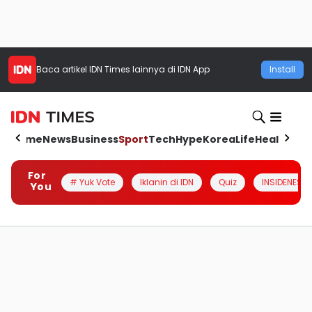
Baca artikel
IDN Times
lainnya di IDN App
Install
Home
News
Business
Sport
Tech
Hype
Korea
Life
Health
Aut
For
# Yuk Vote
Iklanin di IDN
Quiz
INSIDENESIA
You