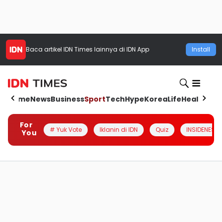
Baca artikel
IDN Times
lainnya di IDN App
Install
Home
News
Business
Sport
Tech
Hype
Korea
Life
Health
Aut
For
# Yuk Vote
Iklanin di IDN
Quiz
INSIDENESIA
You