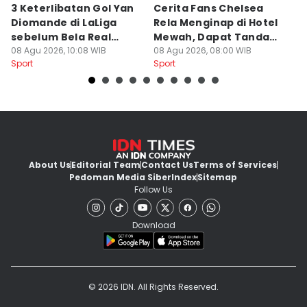
3 Keterlibatan Gol Yan
Cerita Fans Chelsea
1
Diomande di LaLiga
Rela Menginap di Hotel
u
sebelum Bela Real
Mewah, Dapat Tanda
H
Madrid
08 Agu 2026, 10:08 WIB
Tangan Alonso
08 Agu 2026, 08:00 WIB
08
Sport
Sport
Sp
About Us
Editorial Team
Contact Us
Terms of Services
Pedoman Media Siber
Index
Sitemap
Follow Us
Download
© 2026 IDN. All Rights Reserved.