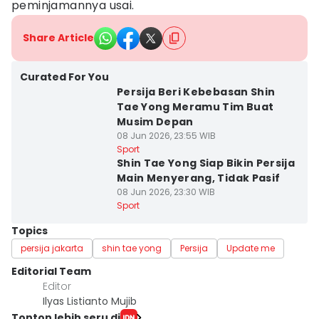
peminjamannya usai.
Share Article
Curated For You
Persija Beri Kebebasan Shin
Tae Yong Meramu Tim Buat
Musim Depan
08 Jun 2026, 23:55 WIB
Sport
Shin Tae Yong Siap Bikin Persija
Main Menyerang, Tidak Pasif
08 Jun 2026, 23:30 WIB
Sport
Topics
persija jakarta
shin tae yong
Persija
Update me
Editorial Team
Editor
Ilyas Listianto Mujib
Tonton lebih seru di