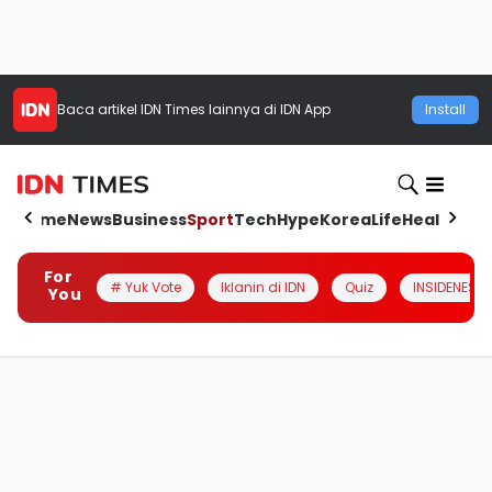
Baca artikel
IDN Times
lainnya di IDN App
Install
Home
News
Business
Sport
Tech
Hype
Korea
Life
Health
Aut
For
# Yuk Vote
Iklanin di IDN
Quiz
INSIDENESIA
You