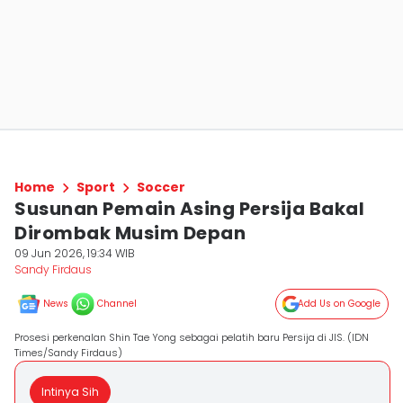
Home
Sport
Soccer
Susunan Pemain Asing Persija Bakal
Dirombak Musim Depan
09 Jun 2026, 19:34 WIB
Sandy Firdaus
News
Channel
Add Us on Google
Prosesi perkenalan Shin Tae Yong sebagai pelatih baru Persija di JIS. (IDN
Times/Sandy Firdaus)
Intinya Sih