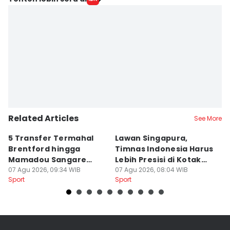
Related Articles
See More
5 Transfer Termahal
Lawan Singapura,
D
Brentford hingga
Timnas Indonesia Harus
T
Mamadou Sangare
Lebih Presisi di Kotak
H
Pecahkan Rekor
07 Agu 2026, 09:34 WIB
Penalti
07 Agu 2026, 08:04 WIB
S
07
Sport
Sport
Sp