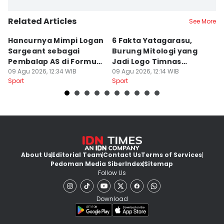
Related Articles
See More
Hancurnya Mimpi Logan
6 Fakta Yatagarasu,
5 
Sargeant sebagai
Burung Mitologi yang
D
Pembalap AS di Formula
Jadi Logo Timnas
s
1
09 Agu 2026, 12:34 WIB
Jepang
09 Agu 2026, 12:14 WIB
P
09
Sport
Sport
Sp
About Us
Editorial Team
Contact Us
Terms of Services
Pedoman Media Siber
Index
Sitemap
Follow Us
Download