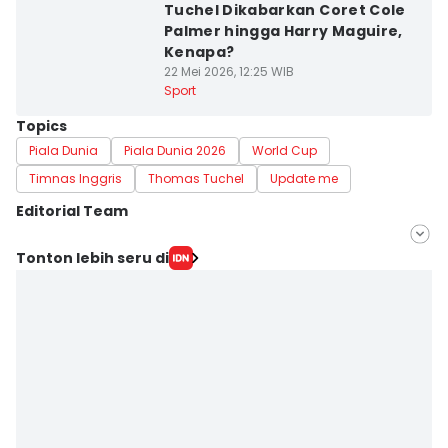
Tuchel Dikabarkan Coret Cole
Palmer hingga Harry Maguire,
Kenapa?
22 Mei 2026, 12:25 WIB
Sport
Topics
Piala Dunia
Piala Dunia 2026
World Cup
Timnas Inggris
Thomas Tuchel
Update me
Editorial Team
Editor
Tonton lebih seru di
Satria Permana
Editor
Jujuk Ernawati