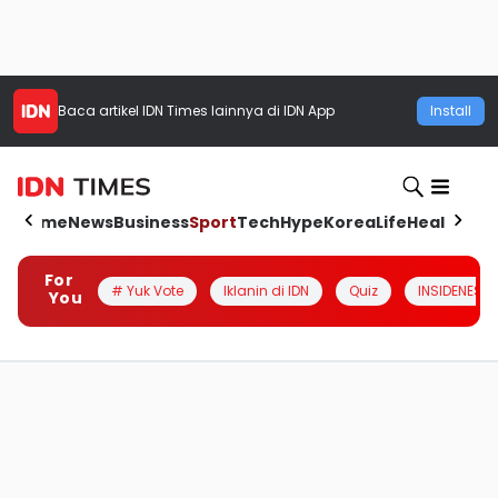
Baca artikel
IDN Times
lainnya di IDN App
Install
Home
News
Business
Sport
Tech
Hype
Korea
Life
Health
Aut
For
# Yuk Vote
Iklanin di IDN
Quiz
INSIDENESIA
You