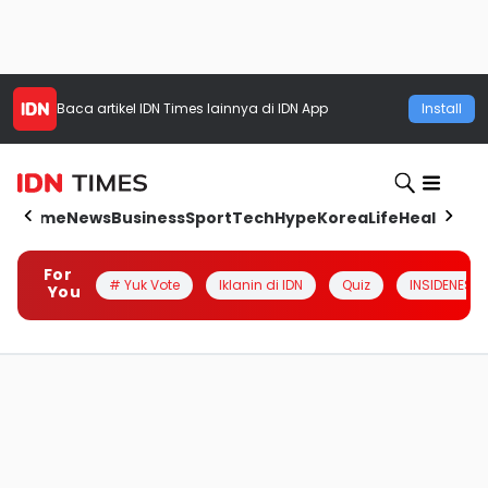
Baca artikel
IDN Times
lainnya di IDN App
Install
Home
News
Business
Sport
Tech
Hype
Korea
Life
Health
Aut
For
# Yuk Vote
Iklanin di IDN
Quiz
INSIDENESIA
You