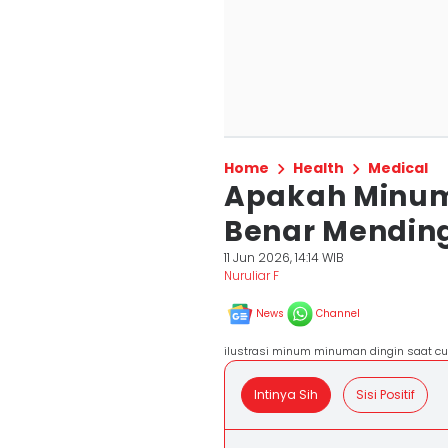
Home
Health
Medical
Apakah Minum 
Benar Mendin
11 Jun 2026, 14:14 WIB
Nuruliar F
News
Channel
ilustrasi minum minuman dingin saat c
Intinya Sih
Sisi Positif