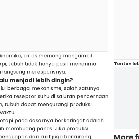
dinamika, air es memang mengambil
api, tubuh tidak hanya pasif menerima
Tonton leb
n langsung meresponsnya.
alu menjadi lebih dingin?
ui berbagai mekanisme, salah satunya
Ketika reseptor suhu di saluran pencernaan
, tubuh dapat mengurangi produksi
waktu.
, tetapi pada dasarnya berkeringat adalah
uh membuang panas. Jika produksi
More 
enguapan dari kulit juga berkurang.