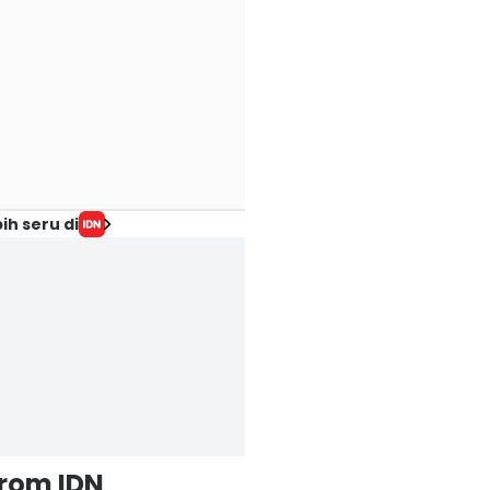
ih seru di
from IDN