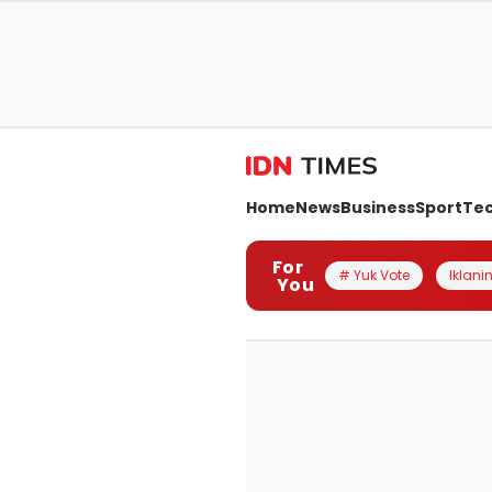
Home
News
Business
Sport
Te
For
# Yuk Vote
Iklanin
You