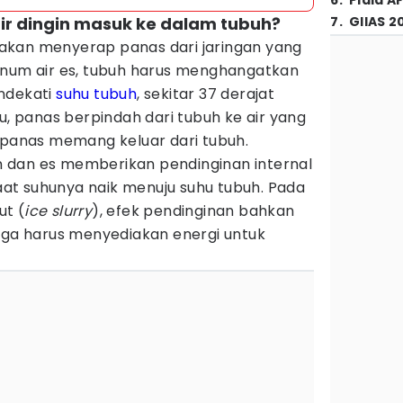
6
.
Piala A
air dingin masuk ke dalam tubuh?
7
.
GIIAS 2
in akan menyerap panas dari jaringan yang
inum air es, tubuh harus menghangatkan
ndekati
suhu tubuh
, sekitar 37 derajat
tu, panas berpindah dari tubuh ke air yang
h panas memang keluar dari tubuh.
gin dan es memberikan pendinginan internal
t suhunya naik menuju suhu tubuh. Pada
ut (
ice slurry
), efek pendinginan bahkan
juga harus menyediakan energi untuk