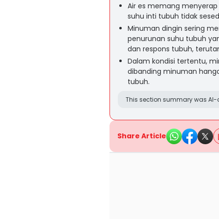
Air es memang menyerap p
suhu inti tubuh tidak sese
Minuman dingin sering mem
penurunan suhu tubuh yan
dan respons tubuh, teruta
Dalam kondisi tertentu, m
dibanding minuman hang
tubuh.
This section summary was AI-a
Share Article