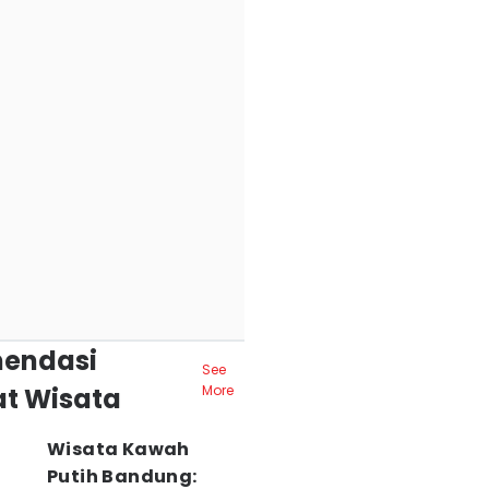
endasi
See
t Wisata
More
Wisata Kawah
Putih Bandung: