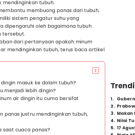
k mendinginkan tubuh.
 membantu membuang panas dari tubuh.
liki sistem pengatur suhu yang
ya dipengaruhi oleh bagaimana tubuh
 tersebut.
awaban dari pertanyaan apakah minum
r mendinginkan tubuh, terus baca artikel
r dingin masuk ke dalam tubuh?
Trendi
u menjadi lebih dingin?
inum air dingin itu cuma bersifat
1
.
Gubern
2
.
Prabow
3
.
Makan B
n panas justru mendinginkan tubuh,
4
.
Nilai T
5
.
17 Agus
a saat cuaca panas?