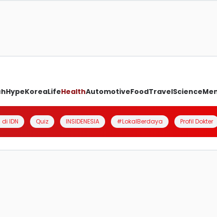
ch
Hype
Korea
Life
Health
Automotive
Food
Travel
Science
Me
 di IDN
Quiz
INSIDENESIA
#LokalBerdaya
Profil Dokter