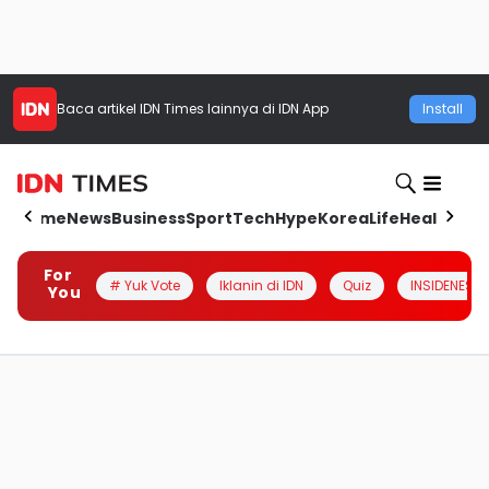
Baca artikel
IDN Times
lainnya di IDN App
Install
Home
News
Business
Sport
Tech
Hype
Korea
Life
Health
Aut
For
# Yuk Vote
Iklanin di IDN
Quiz
INSIDENESIA
You