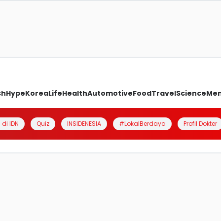
ch
Hype
Korea
Life
Health
Automotive
Food
Travel
Science
Me
 di IDN
Quiz
INSIDENESIA
#LokalBerdaya
Profil Dokter