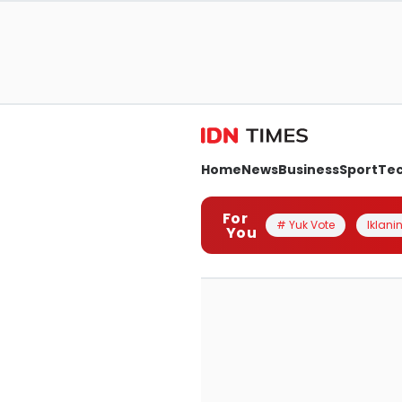
Home
News
Business
Sport
Te
For
# Yuk Vote
Iklanin
You