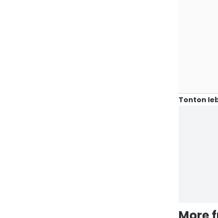
Tonton leb
More 