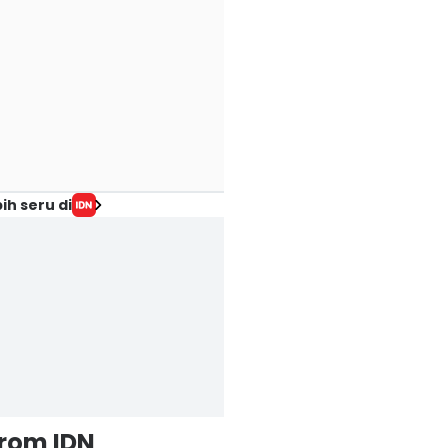
ih seru di
from IDN