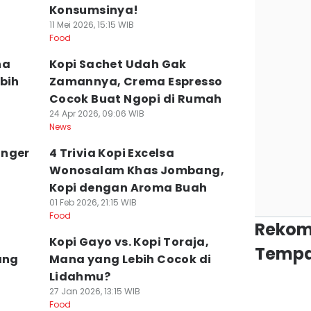
Konsumsinya!
11 Mei 2026, 15:15 WIB
Food
na
Kopi Sachet Udah Gak
bih
Zamannya, Crema Espresso
Cocok Buat Ngopi di Rumah
24 Apr 2026, 09:06 WIB
News
anger
4 Trivia Kopi Excelsa
Wonosalam Khas Jombang,
Kopi dengan Aroma Buah
01 Feb 2026, 21:15 WIB
Food
Rekom
Kopi Gayo vs. Kopi Toraja,
Tempa
ang
Mana yang Lebih Cocok di
Lidahmu?
27 Jan 2026, 13:15 WIB
Food