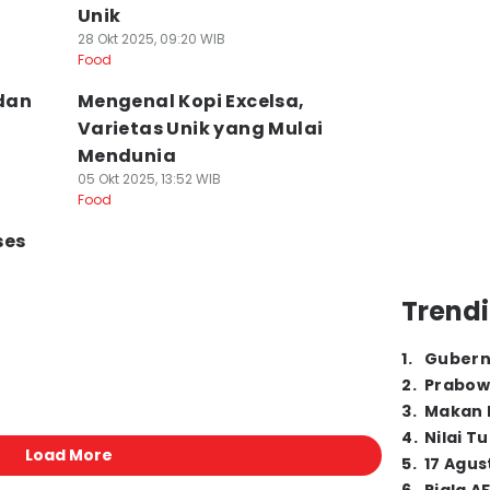
Unik
28 Okt 2025, 09:20 WIB
Food
 dan
Mengenal Kopi Excelsa,
Varietas Unik yang Mulai
Mendunia
05 Okt 2025, 13:52 WIB
Food
ses
Trendi
1
.
Gubern
2
.
Prabow
3
.
Makan B
4
.
Nilai T
Load More
5
.
17 Agus