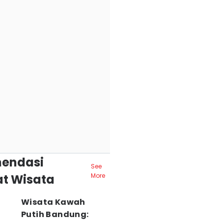
endasi
See
t Wisata
More
Wisata Kawah
Putih Bandung: