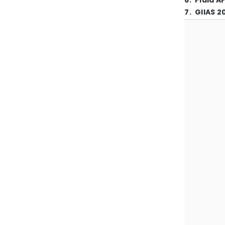
6
.
Piala A
7
.
GIIAS 2