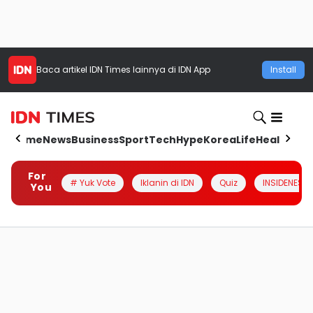
Baca artikel
IDN Times
lainnya di IDN App
Install
Home
News
Business
Sport
Tech
Hype
Korea
Life
Health
Aut
For
# Yuk Vote
Iklanin di IDN
Quiz
INSIDENESIA
You