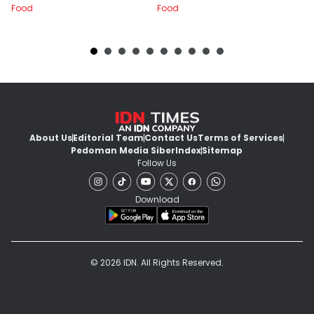
Food
Food
Fo
About Us
Editorial Team
Contact Us
Terms of Services
Pedoman Media Siber
Index
Sitemap
Follow Us
Download
© 2026 IDN. All Rights Reserved.