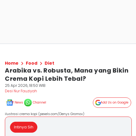
Home
Food
Diet
Arabika vs. Robusta, Mana yang Bikin
Crema Kopi Lebih Tebal?
25 Apr 2026, 18:50 WIB
Desi Nur Fauziyah
News
Channel
Add Us on Google
ilustrasi crema kopi (pexels.com/Denys Gromov)
Intinya Sih