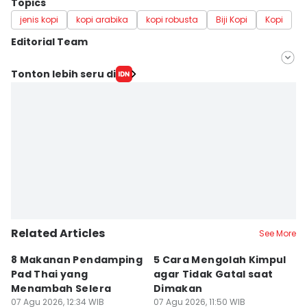
Topics
jenis kopi
kopi arabika
kopi robusta
Biji Kopi
Kopi
Editorial Team
Editor
Tonton lebih seru di
Naufal Al Rahman
Editor
Eddy Rusmanto
Related Articles
See More
8 Makanan Pendamping
5 Cara Mengolah Kimpul
R
Pad Thai yang
agar Tidak Gatal saat
E
Menambah Selera
Dimakan
H
07 Agu 2026, 12:34 WIB
07 Agu 2026, 11:50 WIB
07